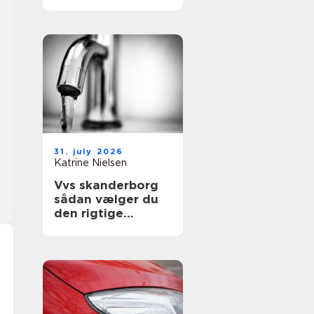
sikre uderum året
rundt
31. july 2026
Katrine Nielsen
Vvs skanderborg
sådan vælger du
den rigtige
installatør