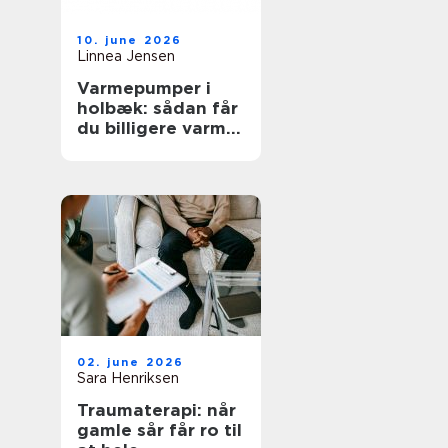
10. june 2026
Linnea Jensen
Varmepumper i
holbæk: sådan får
du billigere varme
og bedre
indeklima
02. june 2026
Sara Henriksen
Traumaterapi: når
gamle sår får ro til