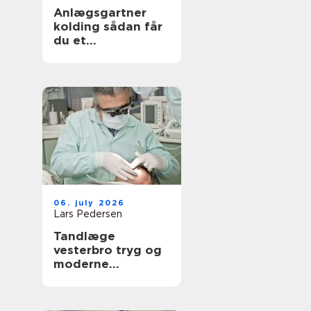
Anlægsgartner
kolding sådan får
du et
udendørsområde
der holder i
mange år
06. july 2026
Lars Pedersen
Tandlæge
vesterbro tryg og
moderne
tandpleje tæt på
dig