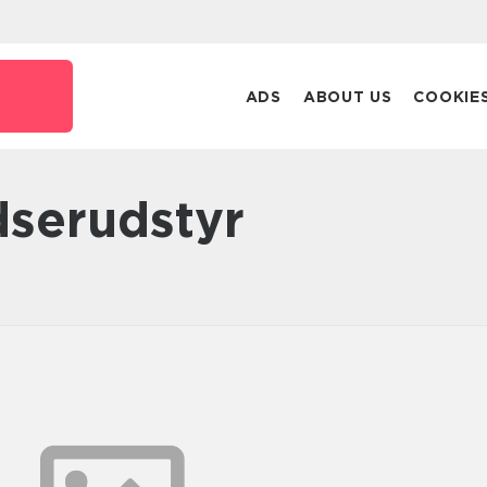
ADS
ABOUT US
COOKIE
dserudstyr