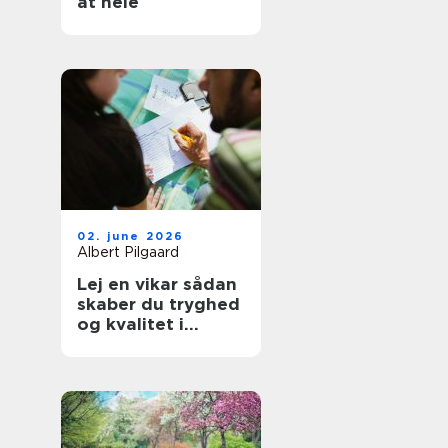
at hele
02. june 2026
Albert Pilgaard
Lej en vikar sådan
skaber du tryghed
og kvalitet i
hverdagen