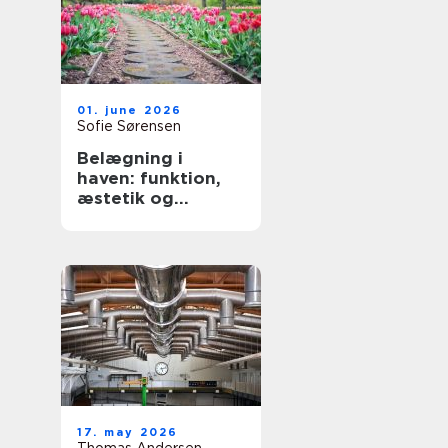
01. june 2026
Sofie Sørensen
Belægning i
haven: funktion,
æstetik og
holdbarhed
17. may 2026