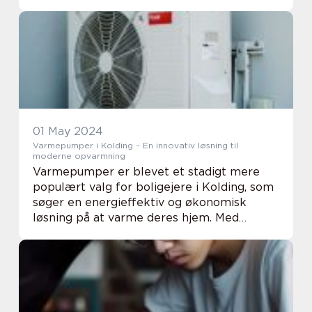
nye vinduer, reparation af knuste ruder eller
specialdesign af glasdøre og -facader, så ...
01 May 2024
Varmepumper i Kolding – En innovativ løsning til
moderne opvarmning
Varmepumper er blevet et stadigt mere
populært valg for boligejere i Kolding, som
søger en energieffektiv og økonomisk
løsning på at varme deres hjem. Med
fremvæksten af grøn energi og i takt med,
at flere ønsker at reducere deres CO2-
fodaftryk, spil...