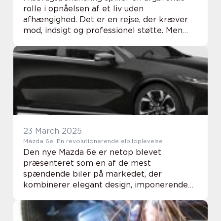
rolle i opnåelsen af et liv uden
afhængighed. Det er en rejse, der kræver
mod, indsigt og professionel støtte. Men
hvad indebærer misbrugsbehandling
egentlig, og hvordan ka...
23 March 2025
Mazda 6e: En revolutionerende elbiloplevelse
Den nye Mazda 6e er netop blevet
præsenteret som en af de mest
spændende biler på markedet, der
kombinerer elegant design, imponerende
ydeevne og lang rækkevidde. Hvis du
overvejer at opgradere din køreglæde med
e...