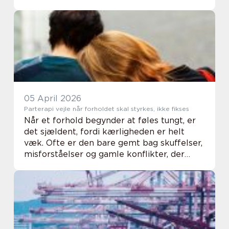
centrale for, at boligen fungerer i
hverdagen, og fejl kan hurtigt blive både
dyre og besværli...
05 April 2026
Parterapi vejle når forholdet skal styrkes, ikke fikses
Når et forhold begynder at føles tungt, er
det sjældent, fordi kærligheden er helt
væk. Ofte er den bare gemt bag skuffelser,
misforståelser og gamle konflikter, der
aldrig blev talt ordentligt igennem. Mange
par venter længe, før de søger hjælp, sel...