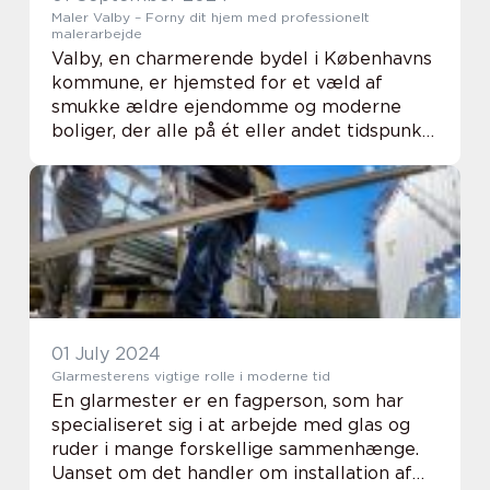
Maler Valby – Forny dit hjem med professionelt
malerarbejde
Valby, en charmerende bydel i Københavns
kommune, er hjemsted for et væld af
smukke ældre ejendomme og moderne
boliger, der alle på ét eller andet tidspunkt
får brug for en kærlig hånd. En frisk
omgang maling kan gøre underværker for
en boligs udseen...
01 July 2024
Glarmesterens vigtige rolle i moderne tid
En glarmester er en fagperson, som har
specialiseret sig i at arbejde med glas og
ruder i mange forskellige sammenhænge.
Uanset om det handler om installation af