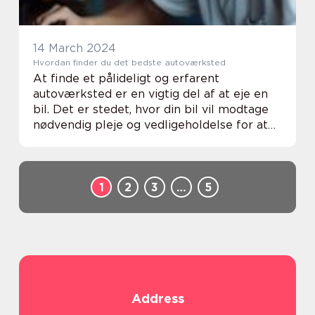
14 March 2024
Hvordan finder du det bedste autoværksted
At finde et pålideligt og erfarent
autoværksted er en vigtig del af at eje en
bil. Det er stedet, hvor din bil vil modtage
nødvendig pleje og vedligeholdelse for at
sikre, at den kører så glat og sikkert som
muligt. I ...
1
2
3
…
5
Address