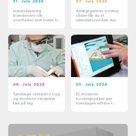
31. July 2026
07. July 2026
Industrilakering
Anlægsgartner kolding
brønderslev når
sådan får du et
overfladen skal holde til
udendørsområde der
hverdagen
holder i mange år
06. July 2026
05. July 2026
Tandlæge vesterbro tryg
Et moderne
og moderne tandpleje
bookingsystem gør
tæt på dig
hverdagen lettere i
sundhedssektoren
10. June 2026