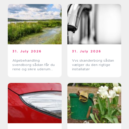
31. July 2026
31. July 2026
Algebehandling
Vvs skanderborg sådan
svendborg sådan får du
vælger du den rigtige
rene og sikre uderum
installatør
året rundt