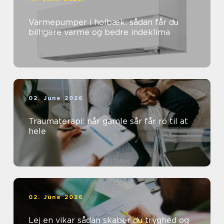
Varmepumper i holbæk: sådan får du
billigere varme og bedre indeklima
02. June 2026
Traumaterapi: når gamle sår får ro til at
hele
02. June 2026
Lej en vikar sådan skaber du tryghed og