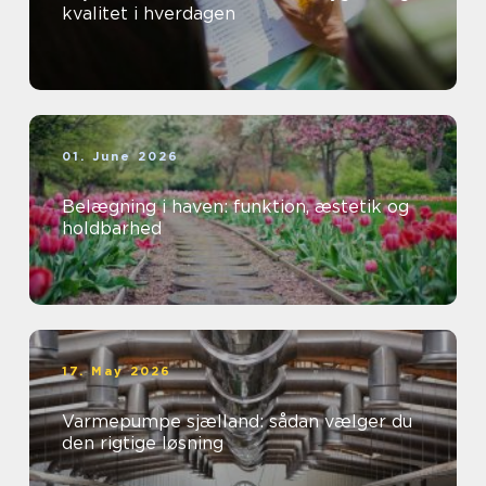
kvalitet i hverdagen
01. June 2026
Belægning i haven: funktion, æstetik og
holdbarhed
17. May 2026
Varmepumpe sjælland: sådan vælger du
den rigtige løsning