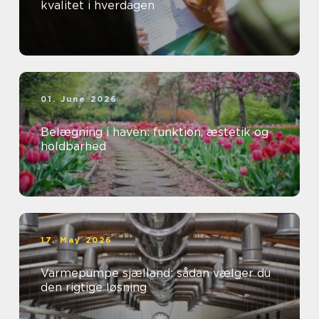
kvalitet i hverdagen
01. June 2026
Belægning i haven: funktion, æstetik og
holdbarhed
17. May 2026
Varmepumpe sjælland: sådan vælger du
den rigtige løsning