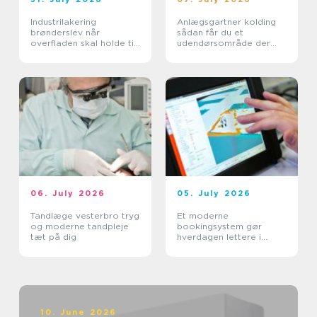
Industrilakering
Anlægsgartner kolding
brønderslev når
sådan får du et
overfladen skal holde til
udendørsområde der
hverdagen
holder i mange år
06. July 2026
05. July 2026
Tandlæge vesterbro tryg
Et moderne
og moderne tandpleje
bookingsystem gør
tæt på dig
hverdagen lettere i
sundhedssektoren
10. June 2026