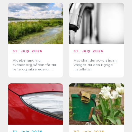
31. July 2026
31. July 2026
Algebehandling
Vvs skanderborg sådan
svendborg sådan får du
vælger du den rigtige
rene og sikre uderum
installatør
året rundt
31. July 2026
07. July 2026