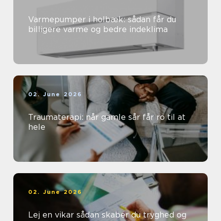
Varmepumper i holbæk: sådan får du
billigere varme og bedre indeklima
02. June 2026
Traumaterapi: når gamle sår får ro til at
hele
02. June 2026
Lej en vikar sådan skaber du tryghed og