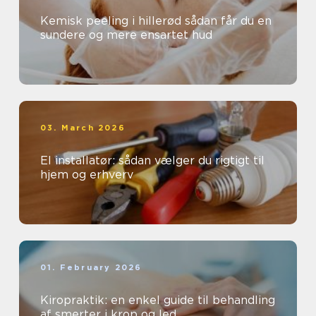
Kemisk peeling i hillerød sådan får du en
sundere og mere ensartet hud
03. March 2026
El installatør: sådan vælger du rigtigt til
hjem og erhverv
01. February 2026
Kiropraktik: en enkel guide til behandling
af smerter i krop og led