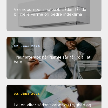
Varmepumper i holbæk: sådan får du
billigere varme og bedre indeklima
02. June 2026
Traumaterapi: når gamle sår får ro til at
hele
02. June 2026
Lej en vikar sådan skaber du tryghed og