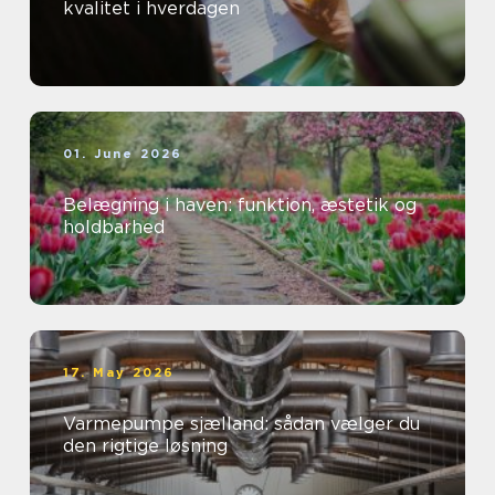
kvalitet i hverdagen
01. June 2026
Belægning i haven: funktion, æstetik og
holdbarhed
17. May 2026
Varmepumpe sjælland: sådan vælger du
den rigtige løsning