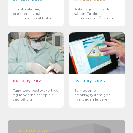
Industrilakering
Anlægsgartner kolding
brønderslev når
sådan får du et
overfladen skal holde til
udendørsområde der
hverdagen
holder i mange år
06. July 2026
05. July 2026
Tandlæge vesterbro tryg
Et moderne
og moderne tandpleje
bookingsystem gør
tæt på dig
hverdagen lettere i
sundhedssektoren
10. June 2026