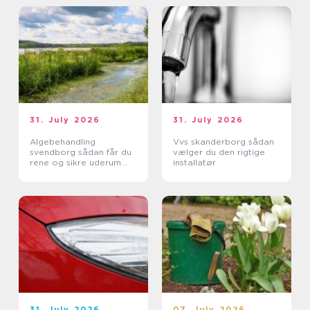
31. July 2026
31. July 2026
Algebehandling
Vvs skanderborg sådan
svendborg sådan får du
vælger du den rigtige
rene og sikre uderum
installatør
året rundt
31. July 2026
07. July 2026