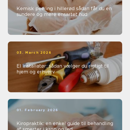
Kemisk peeling i hillerød sådan får du en
sundere og mere ensartet hud
03. March 2026
El installatør: sådan vælger du rigtigt til
hjem og erhverv
01. February 2026
Kiropraktik: en enkel guide til behandling
af smerter i krop og led