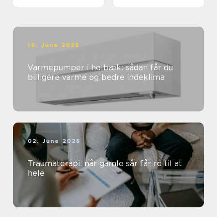
sundhedssektoren
10. June 2026
Varmepumper i holbæk: sådan får du
billigere varme og bedre indeklima
02. June 2026
Traumaterapi: når gamle sår får ro til at
hele