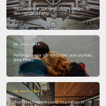
Varmepumpe sjælland: sådan vælger du
den rigtige løsning
05. April 2026
Parterapi vejle når forholdet skal styrkes,
ikke fikses
04. April 2026
Blomster frederikssund inspiration til