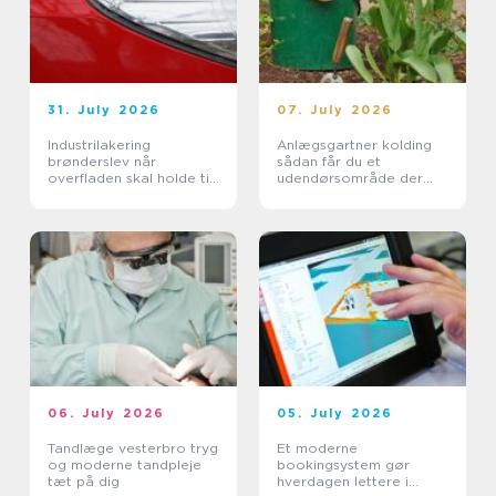
31. July 2026
07. July 2026
Industrilakering
Anlægsgartner kolding
brønderslev når
sådan får du et
overfladen skal holde til
udendørsområde der
hverdagen
holder i mange år
06. July 2026
05. July 2026
Tandlæge vesterbro tryg
Et moderne
og moderne tandpleje
bookingsystem gør
tæt på dig
hverdagen lettere i