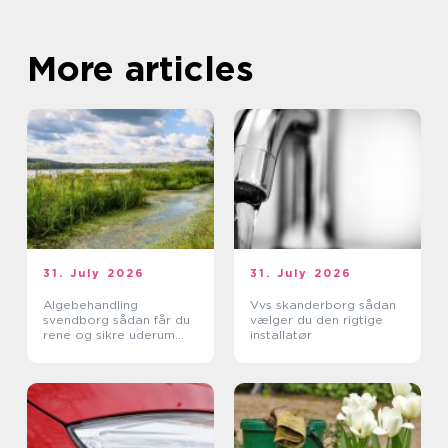
More articles
31. July 2026
31. July 2026
Algebehandling
Vvs skanderborg sådan
svendborg sådan får du
vælger du den rigtige
rene og sikre uderum
installatør
året rundt