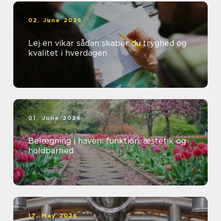
02. June 2026
Lej en vikar sådan skaber du tryghed og
kvalitet i hverdagen
01. June 2026
Belægning i haven: funktion, æstetik og
holdbarhed
17. May 2026