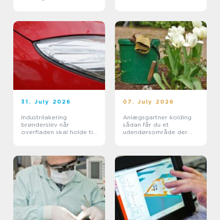
året rundt
31. July 2026
07. July 2026
Industrilakering
Anlægsgartner kolding
brønderslev når
sådan får du et
overfladen skal holde til
udendørsområde der
hverdagen
holder i mange år