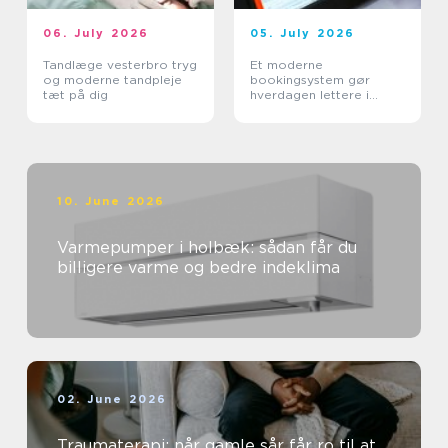
06. July 2026
05. July 2026
Tandlæge vesterbro tryg
Et moderne
og moderne tandpleje
bookingsystem gør
tæt på dig
hverdagen lettere i
sundhedssektoren
10. June 2026
Varmepumper i holbæk: sådan får du
billigere varme og bedre indeklima
02. June 2026
Traumaterapi: når gamle sår får ro til at