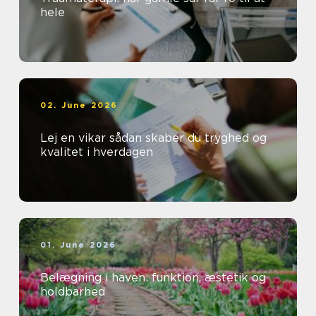
hele
02. June 2026
Lej en vikar sådan skaber du tryghed og
kvalitet i hverdagen
01. June 2026
Belægning i haven: funktion, æstetik og
holdbarhed