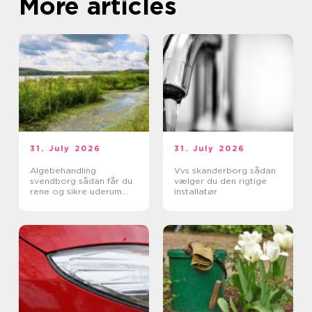
More articles
31. July 2026
31. July 2026
Algebehandling
Vvs skanderborg sådan
svendborg sådan får du
vælger du den rigtige
rene og sikre uderum
installatør
året rundt