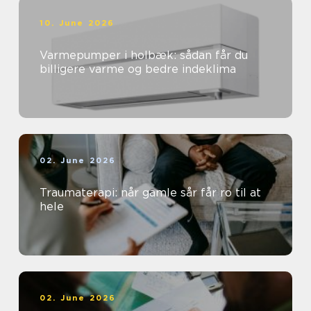
10. June 2026
Varmepumper i holbæk: sådan får du
billigere varme og bedre indeklima
02. June 2026
Traumaterapi: når gamle sår får ro til at
hele
02. June 2026