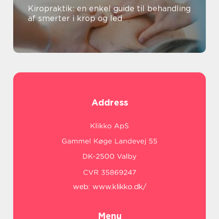
Kiropraktik: en enkel guide til behandling
af smerter i krop og led
Address
web:
www.klikko.dk/
Menu