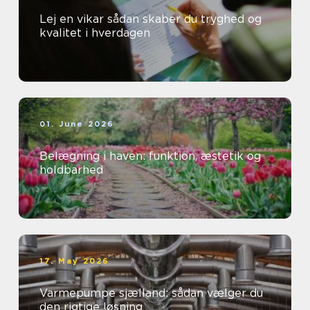
Lej en vikar sådan skaber du tryghed og
kvalitet i hverdagen
01. June 2026
Belægning i haven: funktion, æstetik og
holdbarhed
17. May 2026
Varmepumpe sjælland: sådan vælger du
den rigtige løsning