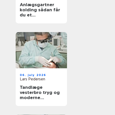
Anlægsgartner
kolding sådan får
du et
udendørsområde
der holder i
mange år
06. july 2026
Lars Pedersen
Tandlæge
vesterbro tryg og
moderne
tandpleje tæt på
dig