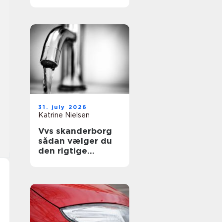
sikre uderum året
rundt
31. july 2026
Katrine Nielsen
Vvs skanderborg
sådan vælger du
den rigtige
installatør