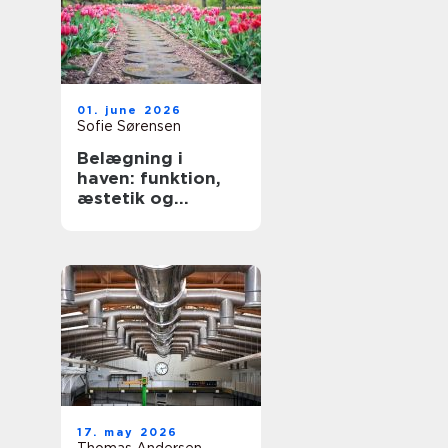
01. june 2026
Sofie Sørensen
Belægning i
haven: funktion,
æstetik og
holdbarhed
17. may 2026