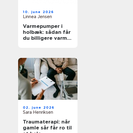
10. june 2026
Linnea Jensen
Varmepumper i
holbæk: sådan får
du billigere varme
og bedre
indeklima
02. june 2026
Sara Henriksen
Traumaterapi: når
gamle sår får ro til