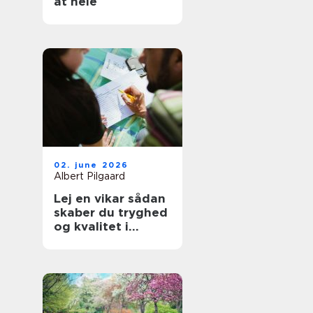
at hele
02. june 2026
Albert Pilgaard
Lej en vikar sådan
skaber du tryghed
og kvalitet i
hverdagen