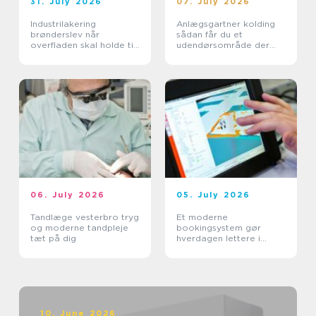
31. July 2026
07. July 2026
Industrilakering
Anlægsgartner kolding
brønderslev når
sådan får du et
overfladen skal holde til
udendørsområde der
hverdagen
holder i mange år
06. July 2026
05. July 2026
Tandlæge vesterbro tryg
Et moderne
og moderne tandpleje
bookingsystem gør
tæt på dig
hverdagen lettere i
sundhedssektoren
10. June 2026