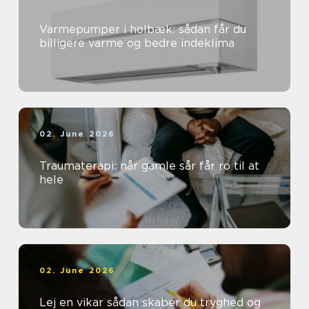
Varmepumper i holbæk: sådan får du
billigere varme og bedre indeklima
02. June 2026
Traumaterapi: når gamle sår får ro til at
hele
02. June 2026
Lej en vikar sådan skaber du tryghed og