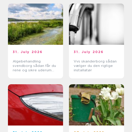
31. July 2026
31. July 2026
Algebehandling
Vvs skanderborg sådan
svendborg sådan får du
vælger du den rigtige
rene og sikre uderum
installatør
året rundt