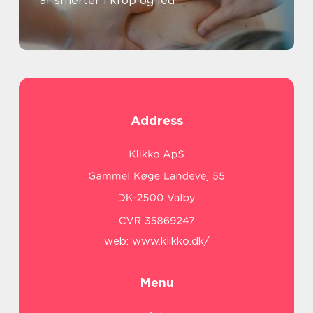
af smerter i krop og led
Address
web:
www.klikko.dk/
Menu