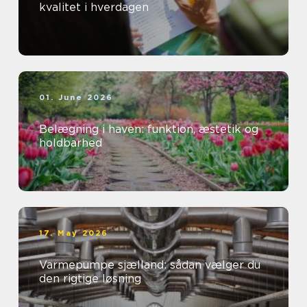
kvalitet i hverdagen
01. June 2026
Belægning i haven: funktion, æstetik og
holdbarhed
17. May 2026
Varmepumpe sjælland: sådan vælger du
den rigtige løsning