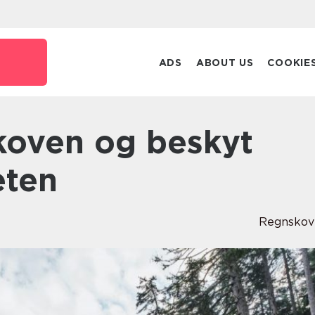
ADS
ABOUT US
COOKIE
eten
Regnskov