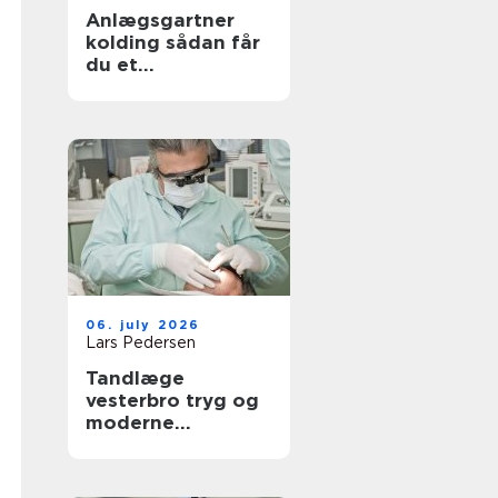
Anlægsgartner
kolding sådan får
du et
udendørsområde
der holder i
mange år
06. july 2026
Lars Pedersen
Tandlæge
vesterbro tryg og
moderne
tandpleje tæt på
dig