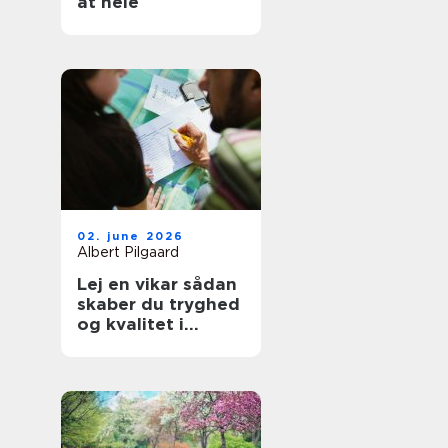
at hele
02. june 2026
Albert Pilgaard
Lej en vikar sådan
skaber du tryghed
og kvalitet i
hverdagen