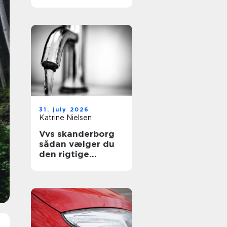
sikre uderum året
rundt
31. july 2026
Katrine Nielsen
Vvs skanderborg
sådan vælger du
den rigtige
installatør