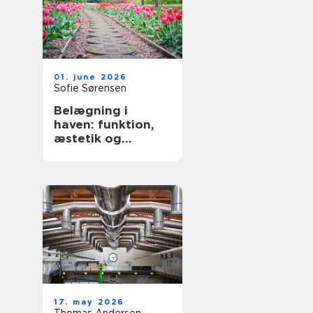
01. june 2026
Sofie Sørensen
Belægning i
haven: funktion,
æstetik og
holdbarhed
17. may 2026