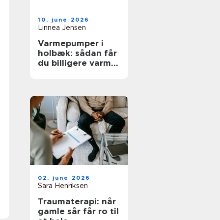
10. june 2026
Linnea Jensen
Varmepumper i
holbæk: sådan får
du billigere varme
og bedre
indeklima
02. june 2026
Sara Henriksen
Traumaterapi: når
gamle sår får ro til