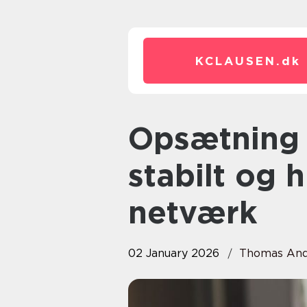
KCLAUSEN.
dk
Opsætning af wifi: sådan får du
stabilt og h
netværk
02 January 2026
Thomas And