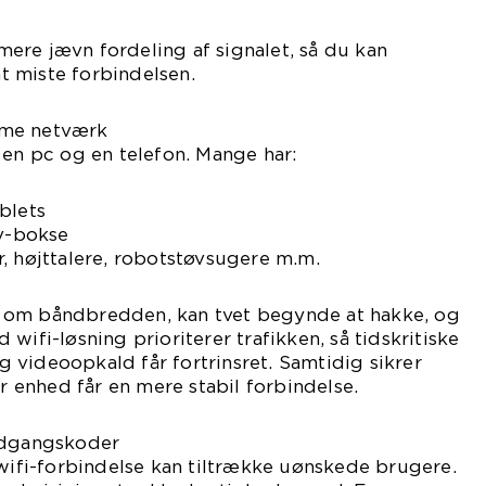
ere jævn fordeling af signalet, så du kan
 miste forbindelsen.
mme netværk
 en pc og en telefon. Mange har:
blets
tv-bokse
, højttalere, robotstøvsugere m.m.
 om båndbredden, kan tvet begynde at hakke, og
wifi-løsning prioriterer trafikken, så tidskritiske
videoopkald får fortrinsret. Samtidig sikrer
er enhed får en mere stabil forbindelse.
adgangskoder
 wifi-forbindelse kan tiltrække uønskede brugere.