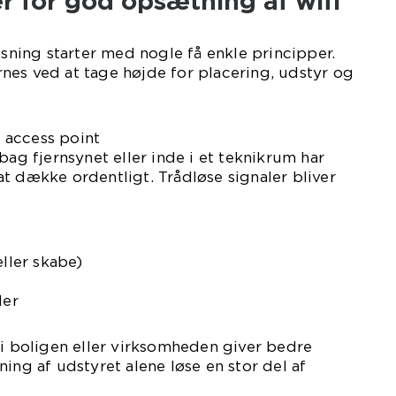
r for god opsætning af wifi
øsning starter med nogle få enkle principper.
nes ved at tage højde for placering, udstyr og
r access point
bag fjernsynet eller inde i et teknikrum har
t dække ordentligt. Trådløse signaler bliver
eller skabe)
der
 i boligen eller virksomheden giver bedre
ing af udstyret alene løse en stor del af