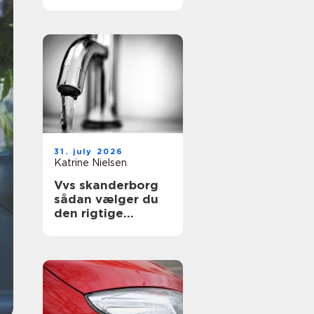
sikre uderum året
rundt
31. july 2026
Katrine Nielsen
Vvs skanderborg
sådan vælger du
den rigtige
installatør