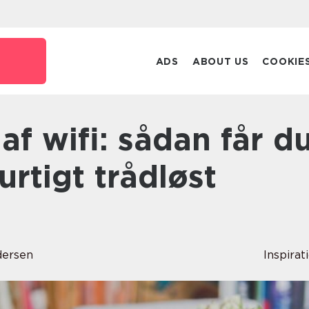
ADS
ABOUT US
COOKIE
urtigt trådløst
ersen
Inspirat