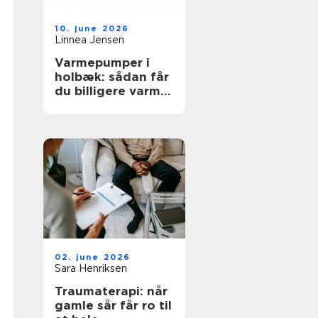
10. june 2026
Linnea Jensen
Varmepumper i
holbæk: sådan får
du billigere varme
og bedre
indeklima
02. june 2026
Sara Henriksen
Traumaterapi: når
gamle sår får ro til