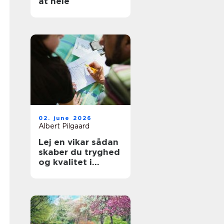
at hele
02. june 2026
Albert Pilgaard
Lej en vikar sådan
skaber du tryghed
og kvalitet i
hverdagen