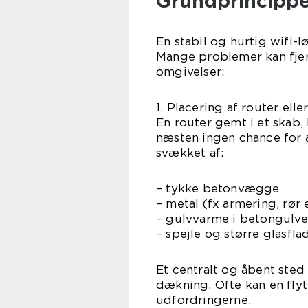
Grundprincippe
En stabil og hurtig wifi-l
Mange problemer kan fjer
omgivelser:
1. Placering af router elle
En router gemt i et skab, 
næsten ingen chance for a
svækket af:
– tykke betonvægge
– metal (fx armering, rør 
– gulvvarme i betongulve
– spejle og større glasfla
Et centralt og åbent sted
dækning. Ofte kan en flytn
udfordringerne.