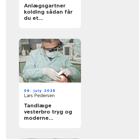
Anlægsgartner
kolding sådan får
du et
udendørsområde
der holder i
mange år
06. july 2026
Lars Pedersen
Tandlæge
vesterbro tryg og
moderne
tandpleje tæt på
dig