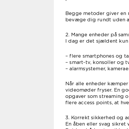
Begge metoder giver en m
bevæge dig rundt uden at
2. Mange enheder på sa
I dag er det sjældent kun
– flere smartphones og ta
– smart-tv, konsoller og 
– alarmsystemer, kameraer
Når alle enheder kæmper
videomøder fryser. En god 
opgaver som streaming og 
flere access points, at hv
3. Korrekt sikkerhed og 
En åben eller svag sikret