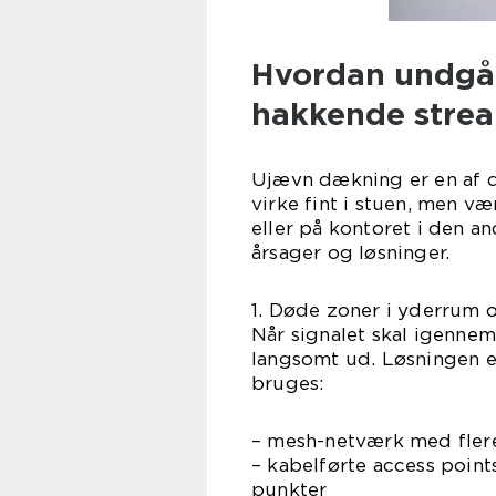
Hvordan undgå
hakkende stre
Ujævn dækning er en af d
virke fint i stuen, men v
eller på kontoret i den a
årsager og løsninger.
1. Døde zoner i yderrum 
Når signalet skal igennem
langsomt ud. Løsningen er
bruges:
– mesh-netværk med flere 
– kabelførte access point
punkter