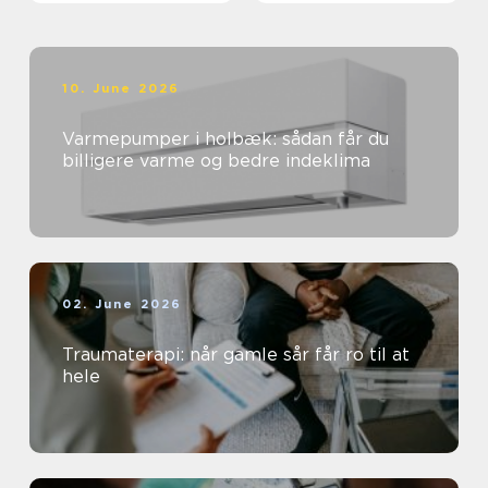
10. June 2026
Varmepumper i holbæk: sådan får du
billigere varme og bedre indeklima
02. June 2026
Traumaterapi: når gamle sår får ro til at
hele