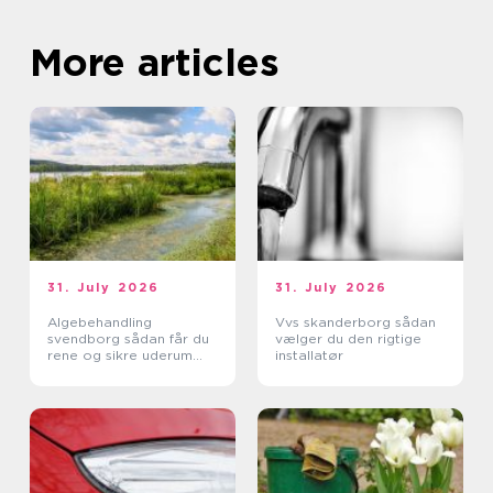
More articles
31. July 2026
31. July 2026
Algebehandling
Vvs skanderborg sådan
svendborg sådan får du
vælger du den rigtige
rene og sikre uderum
installatør
året rundt