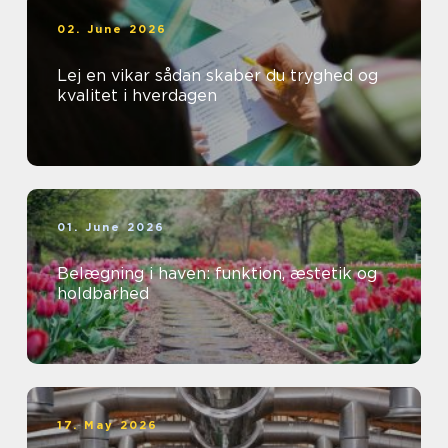
02. June 2026
Lej en vikar sådan skaber du tryghed og
kvalitet i hverdagen
01. June 2026
Belægning i haven: funktion, æstetik og
holdbarhed
17. May 2026