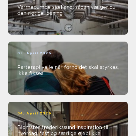
Varmepumpe sjælland: sådan vælger du
den rigtige løsning
05. April 2026
Parterapi vejle når forholdet skal styrkes,
ikke fikses
04. April 2026
Blomster frederikssund inspiration til
hverdag, fest og særlige øjeblikke