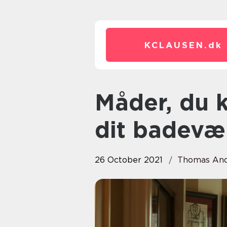
KCLAUSEN.
dk
Måder, du kan ændre stilen på
dit badevæ
26 October 2021
Thomas And