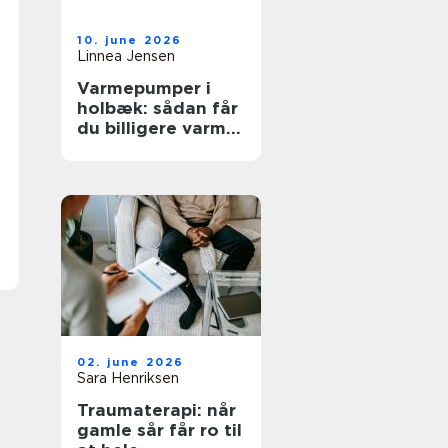
10. june 2026
Linnea Jensen
Varmepumper i
holbæk: sådan får
du billigere varme
og bedre
indeklima
02. june 2026
Sara Henriksen
Traumaterapi: når
gamle sår får ro til