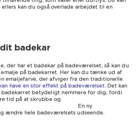
ilhørende ting, som vaser eller duftlys. Du kan
 ellers kan du også overlade arbejdet til en
 dit badekar
ge, der har et badekar på badeværelset, så kan du
y emalje på badekarret. Her kan du tænke ud af
emaljefarve, der afviger fra den traditionelle
kan have en stor effekt på badeværelset
. Det kan
 badekarret betydeligt nemmere for dig, fordi
re tid på at skrubbe og
. En ny
lig ændre hele badeværelsets udseende.