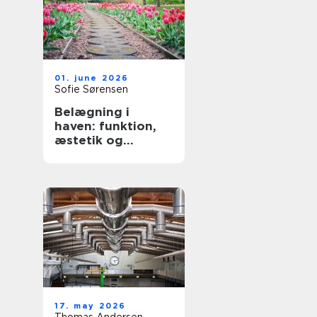
01. june 2026
Sofie Sørensen
Belægning i
haven: funktion,
æstetik og
holdbarhed
17. may 2026