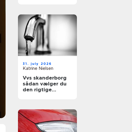
sikre uderum året
rundt
31. july 2026
Katrine Nielsen
Vvs skanderborg
sådan vælger du
den rigtige
installatør