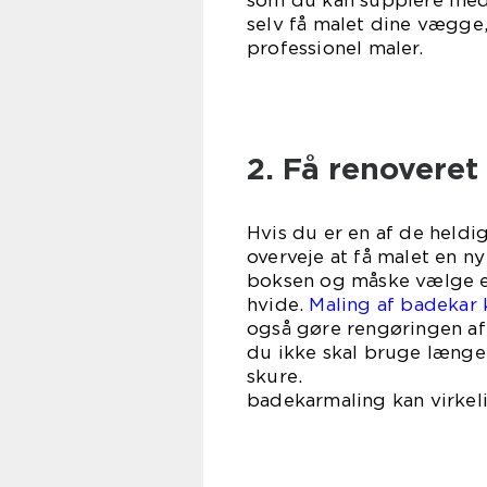
som du kan supplere med t
selv få malet dine vægge,
professionel maler.
2. Få renoveret
Hvis du er en af de heldi
overveje at få malet en n
boksen og måske vælge en 
hvide.
Maling af badekar 
også gøre rengøringen af
du ikke skal bruge længe
skure
badekarmaling kan virke