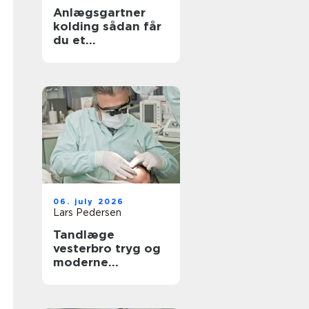
Anlægsgartner
kolding sådan får
du et
udendørsområde
der holder i
mange år
06. july 2026
Lars Pedersen
Tandlæge
vesterbro tryg og
moderne
tandpleje tæt på
dig