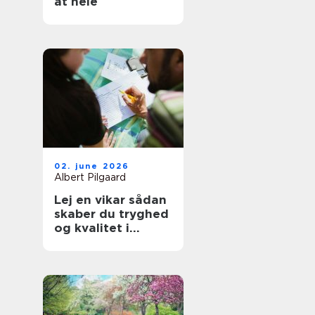
at hele
02. june 2026
Albert Pilgaard
Lej en vikar sådan
skaber du tryghed
og kvalitet i
hverdagen