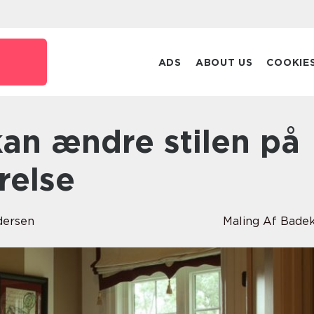
ADS
ABOUT US
COOKIE
relse
ersen
Maling Af Bade