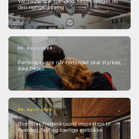
Varmepumpe sjælland: sådan vælger du
den rigtige løsning
05. April 2026
Parterapi vejle når forholdet skal styrkes,
ikke fikses
04. April 2026
Blomster frederikssund inspiration til
hverdag, fest og særlige øjeblikke