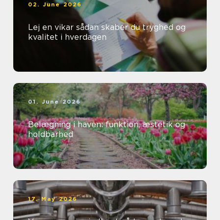
02. June 2026
Lej en vikar sådan skaber du tryghed og
kvalitet i hverdagen
01. June 2026
Belægning i haven: funktion, æstetik og
holdbarhed
17. May 2026