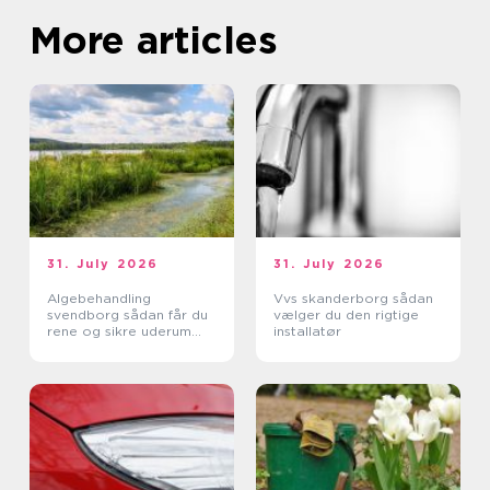
More articles
31. July 2026
31. July 2026
Algebehandling
Vvs skanderborg sådan
svendborg sådan får du
vælger du den rigtige
rene og sikre uderum
installatør
året rundt