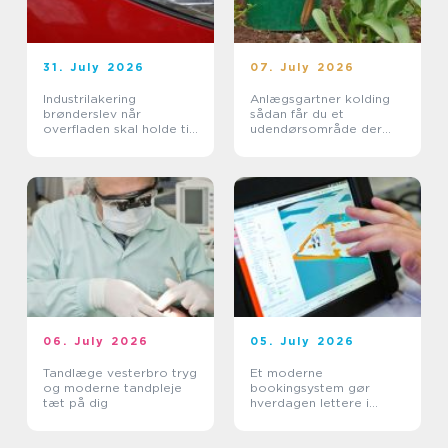
31. July 2026
07. July 2026
Industrilakering
Anlægsgartner kolding
brønderslev når
sådan får du et
overfladen skal holde til
udendørsområde der
hverdagen
holder i mange år
06. July 2026
05. July 2026
Tandlæge vesterbro tryg
Et moderne
og moderne tandpleje
bookingsystem gør
tæt på dig
hverdagen lettere i
sundhedssektoren