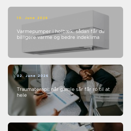
10. June 2026
Varmepumper i holbæk: sådan får du
billigere varme og bedre indeklima
02. June 2026
Traumaterapi: når gamle sår får ro til at
hele