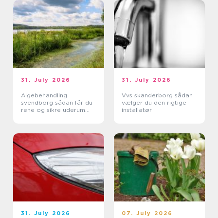
31. July 2026
31. July 2026
Algebehandling
Vvs skanderborg sådan
svendborg sådan får du
vælger du den rigtige
rene og sikre uderum
installatør
året rundt
31. July 2026
07. July 2026