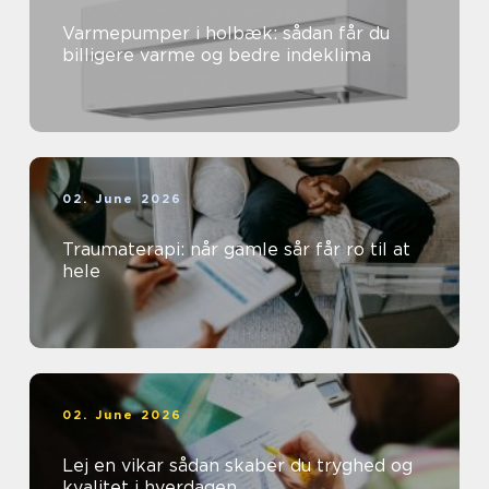
Varmepumper i holbæk: sådan får du
billigere varme og bedre indeklima
02. June 2026
Traumaterapi: når gamle sår får ro til at
hele
02. June 2026
Lej en vikar sådan skaber du tryghed og
kvalitet i hverdagen