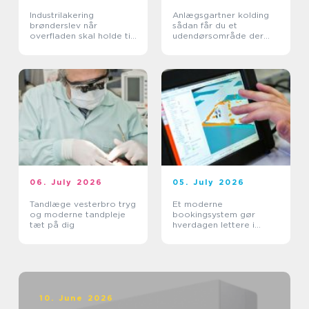
Industrilakering
Anlægsgartner kolding
brønderslev når
sådan får du et
overfladen skal holde til
udendørsområde der
hverdagen
holder i mange år
06. July 2026
05. July 2026
Tandlæge vesterbro tryg
Et moderne
og moderne tandpleje
bookingsystem gør
tæt på dig
hverdagen lettere i
sundhedssektoren
10. June 2026