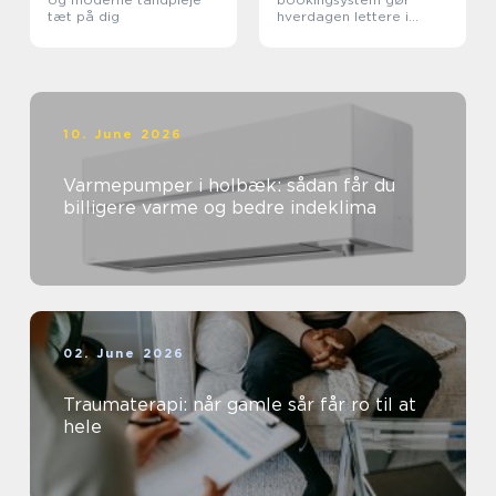
tæt på dig
hverdagen lettere i
sundhedssektoren
10. June 2026
Varmepumper i holbæk: sådan får du
billigere varme og bedre indeklima
02. June 2026
Traumaterapi: når gamle sår får ro til at
hele