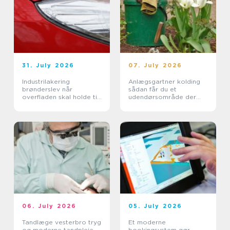
31. July 2026
07. July 2026
Industrilakering
Anlægsgartner kolding
brønderslev når
sådan får du et
overfladen skal holde til
udendørsområde der
hverdagen
holder i mange år
06. July 2026
05. July 2026
Tandlæge vesterbro tryg
Et moderne
og moderne tandpleje
bookingsystem gør