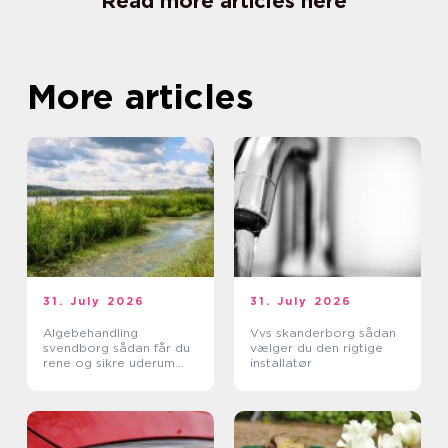
Read more articles here
More articles
31. July 2026
31. July 2026
Algebehandling
Vvs skanderborg sådan
svendborg sådan får du
vælger du den rigtige
rene og sikre uderum
installatør
året rundt