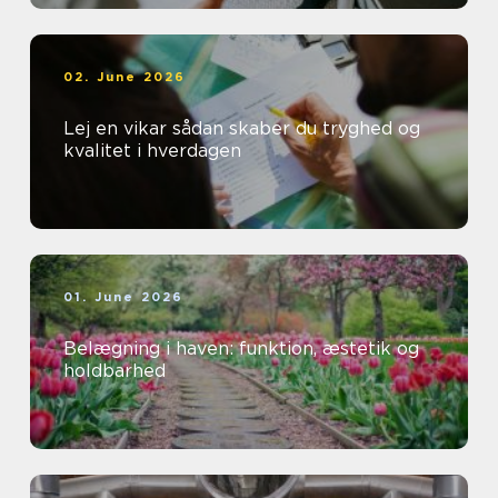
02. June 2026
Lej en vikar sådan skaber du tryghed og
kvalitet i hverdagen
01. June 2026
Belægning i haven: funktion, æstetik og
holdbarhed