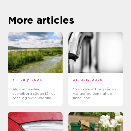
More articles
31. July 2026
31. July 2026
Algebehandling
Vvs skanderborg sådan
svendborg sådan får du
vælger du den rigtige
rene og sikre uderum
installatør
året rundt