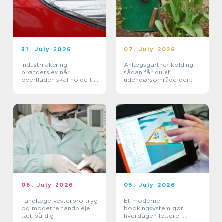
31. July 2026
07. July 2026
Industrilakering
Anlægsgartner kolding
brønderslev når
sådan får du et
overfladen skal holde til
udendørsområde der
hverdagen
holder i mange år
06. July 2026
05. July 2026
Tandlæge vesterbro tryg
Et moderne
og moderne tandpleje
bookingsystem gør
tæt på dig
hverdagen lettere i