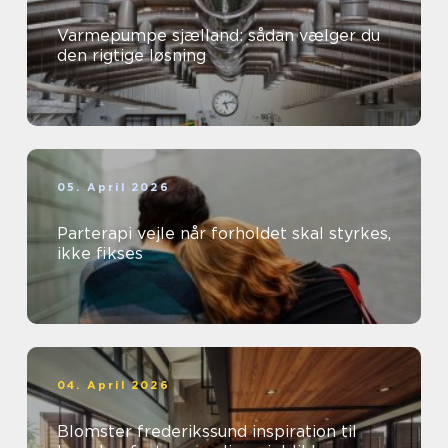
Varmepumpe sjælland: sådan vælger du
den rigtige løsning
05. April 2026
Parterapi vejle når forholdet skal styrkes,
ikke fikses
04. April 2026
Blomster frederikssund inspiration til