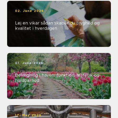
02. June 2026
Lej en vikar sådan skaber du tryghed og
kvalitet i hverdagen
01. June 2026
Belægning i haven: funktion, æstetik og
holdbarhed
17. May 2026