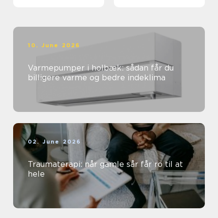
sundhedssektoren
10. June 2026
Varmepumper i holbæk: sådan får du
billigere varme og bedre indeklima
02. June 2026
Traumaterapi: når gamle sår får ro til at
hele