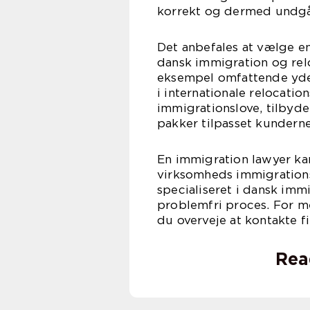
korrekt og dermed undgå
Det anbefales at vælge en 
dansk immigration og rel
eksempel omfattende ydel
i internationale relocati
immigrationslove, tilbyd
pakker tilpasset kundern
En immigration lawyer kan a
virksomheds immigrations
specialiseret i dansk imm
problemfri proces. For m
du overveje at kontakte 
Rea