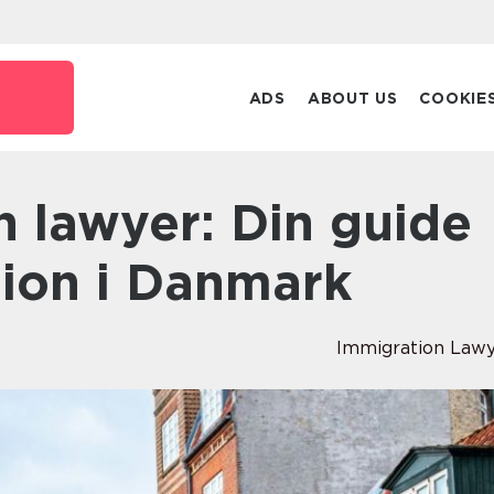
ADS
ABOUT US
COOKIE
tion i Danmark
Immigration Law