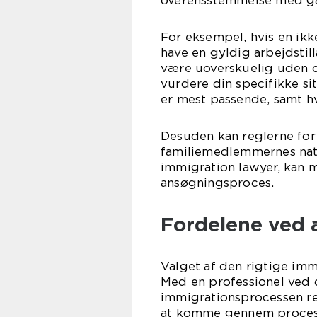
overensstemmelse med gæ
For eksempel, hvis en ikk
have en gyldig arbejdstill
være uoverskuelig uden d
vurdere din specifikke si
er mest passende, samt h
Desuden kan reglerne for
familiemedlemmernes nati
immigration lawyer, kan m
ansøgningsproces.
Fordelene ved 
Valget af den rigtige imm
Med en professionel ved 
immigrationsprocessen red
at komme gennem process