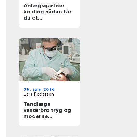
Anlægsgartner
kolding sådan får
du et
udendørsområde
der holder i
mange år
06. july 2026
Lars Pedersen
Tandlæge
vesterbro tryg og
moderne
tandpleje tæt på
dig