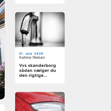
sikre uderum året
rundt
31. july 2026
Katrine Nielsen
Vvs skanderborg
sådan vælger du
den rigtige
installatør