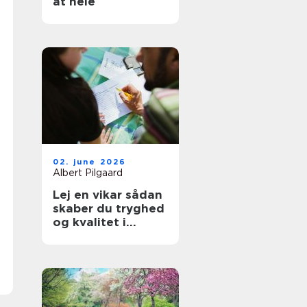
at hele
02. june 2026
Albert Pilgaard
Lej en vikar sådan
skaber du tryghed
og kvalitet i
hverdagen