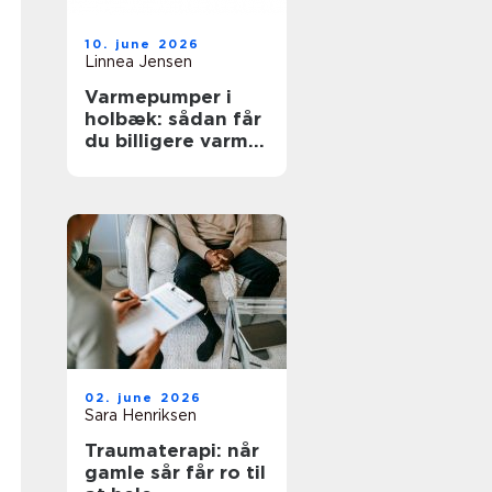
10. june 2026
Linnea Jensen
Varmepumper i
holbæk: sådan får
du billigere varme
og bedre
indeklima
02. june 2026
Sara Henriksen
Traumaterapi: når
gamle sår får ro til