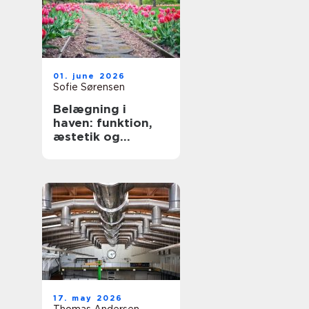
01. june 2026
Sofie Sørensen
Belægning i
haven: funktion,
æstetik og
holdbarhed
17. may 2026