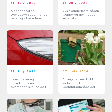
31. July 2026
31. July 2026
Algebehandling
Vvs skanderborg sådan
svendborg sådan får du
vælger du den rigtige
rene og sikre uderum
installatør
året rundt
31. July 2026
07. July 2026
Industrilakering
Anlægsgartner kolding
brønderslev når
sådan får du et
overfladen skal holde til
udendørsområde der
hverdagen
holder i mange år