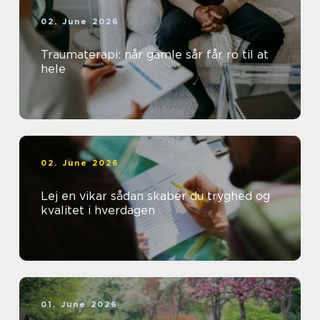
02. June 2026
Traumaterapi: når gamle sår får ro til at
hele
02. June 2026
Lej en vikar sådan skaber du tryghed og
kvalitet i hverdagen
01. June 2026