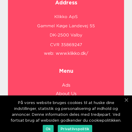
Address
web:
www.klikko.dk/
Menu
Ads
About Us
Cookies
På vores website bruges cookies til at huske dine
indstillinger, statistik og personalisering af indhold og
Contact
annoncer. Denne information deles med tredjepart. Ved
Sitemap
fortsat brug af websiden godkender du cookiepolitikken.
Ok
Privatlivspolitik