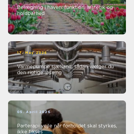
Belægning i haven: funktion, æstetik og
holdbarhed
17. May 2026
Varmepumpe sjælland: sådan vælger du
den rigtige løsning
05. April 2026
Parterapi vejle når forholdet skal styrkes,
ikke fikses