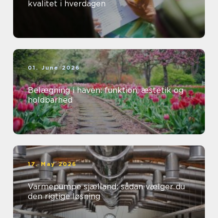
kvalitet i hverdagen
01. June 2026
Belægning i haven: funktion, æstetik og
holdbarhed
17. May 2026
Varmepumpe sjælland: sådan vælger du
den rigtige løsning