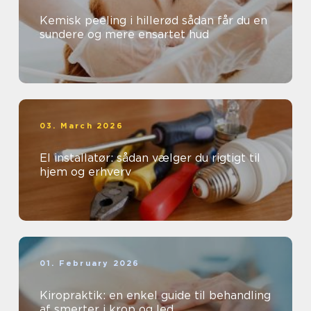
Kemisk peeling i hillerød sådan får du en
sundere og mere ensartet hud
03. March 2026
El installatør: sådan vælger du rigtigt til
hjem og erhverv
01. February 2026
Kiropraktik: en enkel guide til behandling
af smerter i krop og led