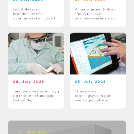
Industrilakering
Anlægsgartner kolding
brønderslev når
sådan får du et
overfladen skal holde til
udendørsområde der
hverdagen
holder i mange år
06. July 2026
05. July 2026
Tandlæge vesterbro tryg
Et moderne
og moderne tandpleje
bookingsystem gør
tæt på dig
hverdagen lettere i
sundhedssektoren
10. June 2026