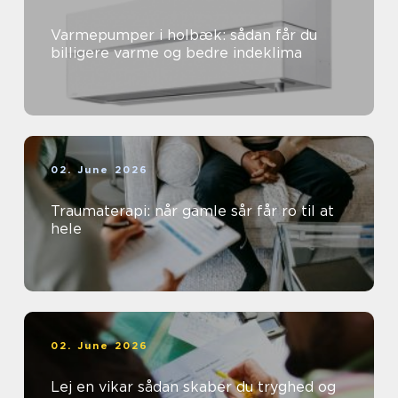
Varmepumper i holbæk: sådan får du
billigere varme og bedre indeklima
02. June 2026
Traumaterapi: når gamle sår får ro til at
hele
02. June 2026
Lej en vikar sådan skaber du tryghed og