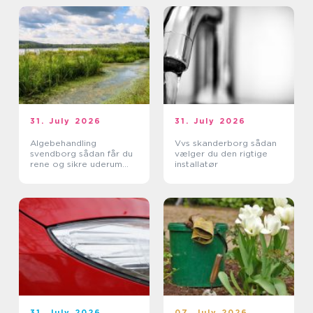
31. July 2026
31. July 2026
Algebehandling
Vvs skanderborg sådan
svendborg sådan får du
vælger du den rigtige
rene og sikre uderum
installatør
året rundt
31. July 2026
07. July 2026