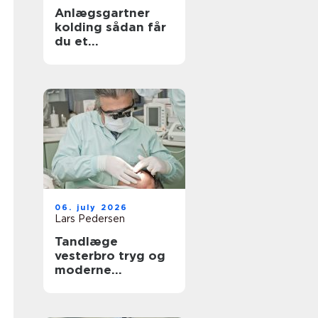
Anlægsgartner
kolding sådan får
du et
udendørsområde
der holder i
mange år
06. july 2026
Lars Pedersen
Tandlæge
vesterbro tryg og
moderne
tandpleje tæt på
dig