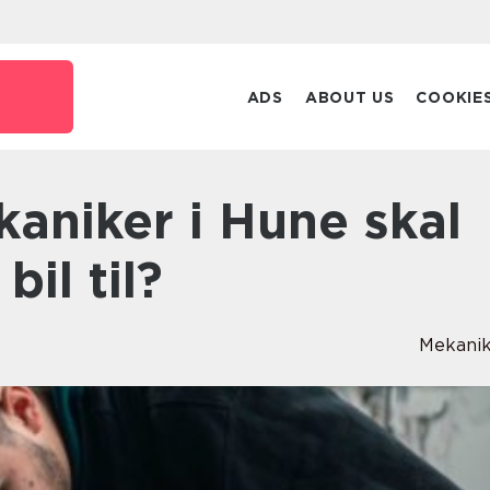
ADS
ABOUT US
COOKIE
bil til?
Mekani