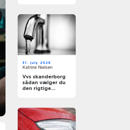
sikre uderum året
rundt
31. july 2026
Katrine Nielsen
Vvs skanderborg
sådan vælger du
den rigtige
installatør