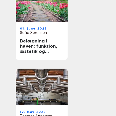
01. june 2026
Sofie Sørensen
Belægning i
haven: funktion,
æstetik og
holdbarhed
17. may 2026