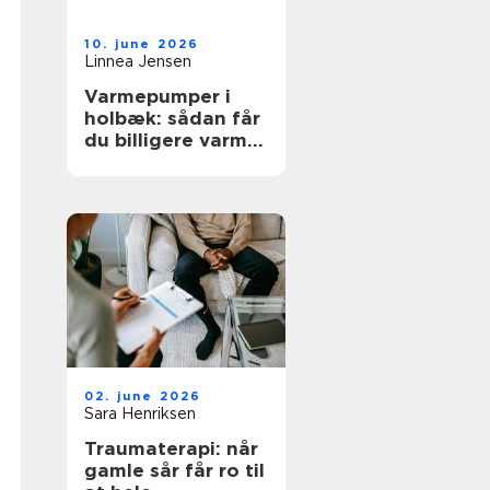
10. june 2026
Linnea Jensen
Varmepumper i
holbæk: sådan får
du billigere varme
og bedre
indeklima
02. june 2026
Sara Henriksen
Traumaterapi: når
gamle sår får ro til