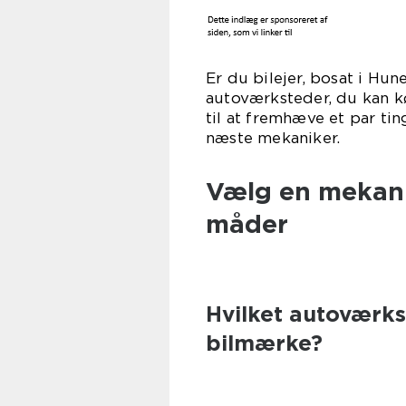
Er du bilejer, bosat i Hu
autoværksteder, du kan kø
til at fremhæve et par ti
næste 
Vælg en mekani
måder
Hvilket autoværkst
bilmærke?