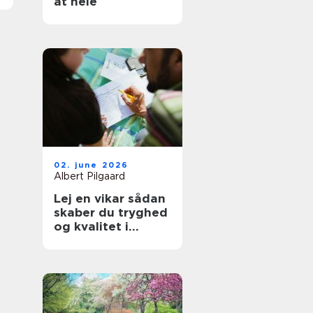
at hele
02. june 2026
Albert Pilgaard
Lej en vikar sådan
skaber du tryghed
og kvalitet i
hverdagen