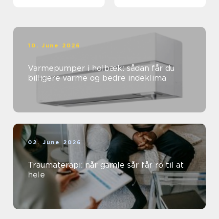
sundhedssektoren
10. June 2026
Varmepumper i holbæk: sådan får du
billigere varme og bedre indeklima
02. June 2026
Traumaterapi: når gamle sår får ro til at
hele