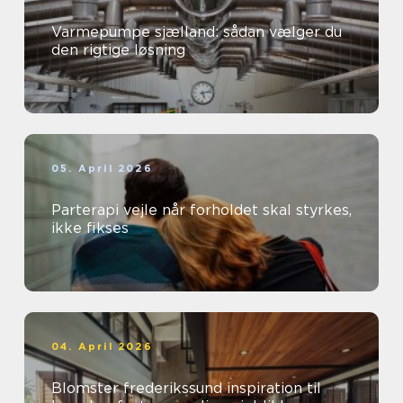
Varmepumpe sjælland: sådan vælger du
den rigtige løsning
05. April 2026
Parterapi vejle når forholdet skal styrkes,
ikke fikses
04. April 2026
Blomster frederikssund inspiration til