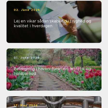
02. June 2026
Lej en vikar sådan skaber du tryghed og
kvalitet i hverdagen
01. June 2026
Belægning i haven: funktion, æstetik og
holdbarhed
17. May 2026