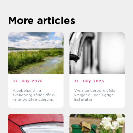
More articles
31. July 2026
31. July 2026
Algebehandling
Vvs skanderborg sådan
svendborg sådan får du
vælger du den rigtige
rene og sikre uderum
installatør
året rundt