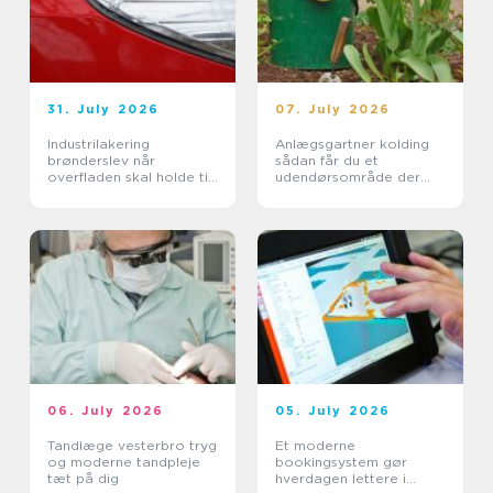
31. July 2026
07. July 2026
Industrilakering
Anlægsgartner kolding
brønderslev når
sådan får du et
overfladen skal holde til
udendørsområde der
hverdagen
holder i mange år
06. July 2026
05. July 2026
Tandlæge vesterbro tryg
Et moderne
og moderne tandpleje
bookingsystem gør
tæt på dig
hverdagen lettere i