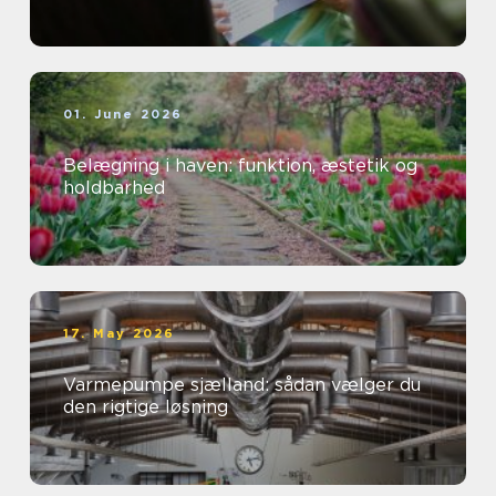
01. June 2026
Belægning i haven: funktion, æstetik og
holdbarhed
17. May 2026
Varmepumpe sjælland: sådan vælger du
den rigtige løsning