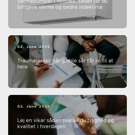
Varmepumper i holbæk: sådan får du
billigere varme og bedre indeklima
02. June 2026
Traumaterapi: når gamle sår får ro til at
hele
02. June 2026
Lej en vikar sådan skaber du tryghed og
kvalitet i hverdagen