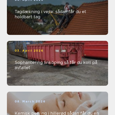
Tagdækning i vejle: sådan får du et
holdbart tag
03. April 2026
Sophantering linköping så får du koll på
avfallet
08. March 2026
Kemisk peeling i hillerød sådan får du en