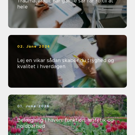
Traumaterapi: når gamle sår får ro til at
hele
02. June 2026
Lej en vikar sådan skaber du tryghed og
kvalitet i hverdagen
01. June 2026
Belægning i haven: funktion, æstetik og
holdbarhed