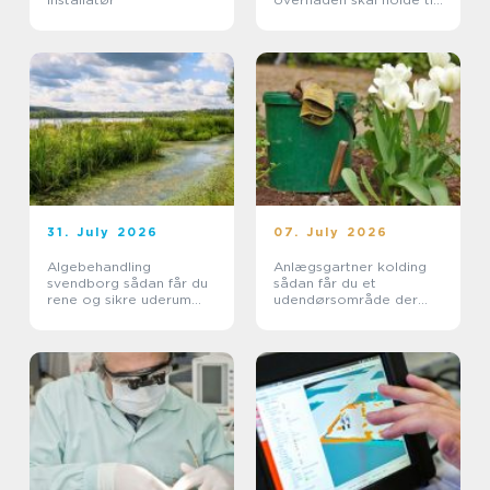
hverdagen
31. July 2026
07. July 2026
Algebehandling
Anlægsgartner kolding
svendborg sådan får du
sådan får du et
rene og sikre uderum
udendørsområde der
året rundt
holder i mange år