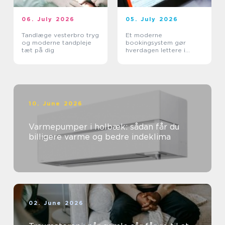
06. July 2026
05. July 2026
Tandlæge vesterbro tryg
Et moderne
og moderne tandpleje
bookingsystem gør
tæt på dig
hverdagen lettere i
sundhedssektoren
10. June 2026
Varmepumper i holbæk: sådan får du
billigere varme og bedre indeklima
02. June 2026