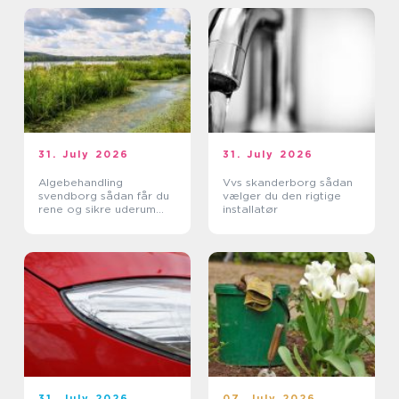
31. July 2026
31. July 2026
Algebehandling
Vvs skanderborg sådan
svendborg sådan får du
vælger du den rigtige
rene og sikre uderum
installatør
året rundt
31. July 2026
07. July 2026