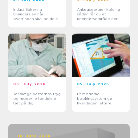
Industrilakering
Anlægsgartner kolding
brønderslev når
sådan får du et
overfladen skal holde til
udendørsområde der
hverdagen
holder i mange år
06. July 2026
05. July 2026
Tandlæge vesterbro tryg
Et moderne
og moderne tandpleje
bookingsystem gør
tæt på dig
hverdagen lettere i
sundhedssektoren
10. June 2026