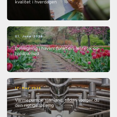
kvalitet i hverdagen
01. June 2026
Belægning i haven: funktion, æstetik og
holdbarhed
17. May 2026
Varmepumpe sjælland: sådan vælger du
den rigtige løsning