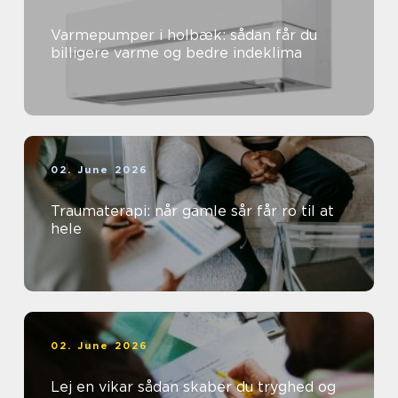
Varmepumper i holbæk: sådan får du
billigere varme og bedre indeklima
02. June 2026
Traumaterapi: når gamle sår får ro til at
hele
02. June 2026
Lej en vikar sådan skaber du tryghed og