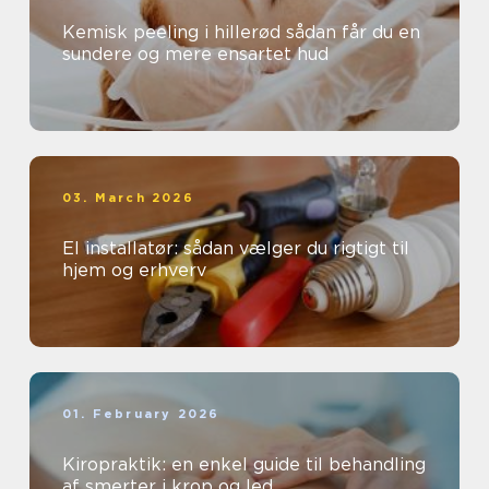
Kemisk peeling i hillerød sådan får du en
sundere og mere ensartet hud
03. March 2026
El installatør: sådan vælger du rigtigt til
hjem og erhverv
01. February 2026
Kiropraktik: en enkel guide til behandling
af smerter i krop og led