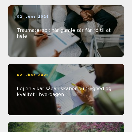
02. June 2026
Traumaterapi: når gamle sår får ro til at
hele
02. June 2026
Lej en vikar sådan skaber du tryghed og
kvalitet i hverdagen