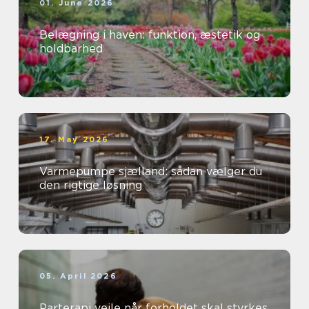
01. June 2026
Belægning i haven: funktion, æstetik og
holdbarhed
17. May 2026
Varmepumpe sjælland: sådan vælger du
den rigtige løsning
05. April 2026
Parterapi vejle når forholdet skal styrkes,