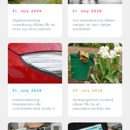
31. July 2026
31. July 2026
Algebehandling
Vvs skanderborg sådan
svendborg sådan får du
vælger du den rigtige
rene og sikre uderum
installatør
året rundt
31. July 2026
07. July 2026
Industrilakering
Anlægsgartner kolding
brønderslev når
sådan får du et
overfladen skal holde til
udendørsområde der
hverdagen
holder i mange år