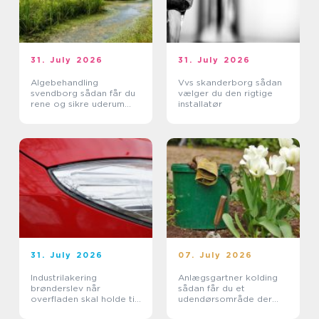
31. July 2026
31. July 2026
Algebehandling
Vvs skanderborg sådan
svendborg sådan får du
vælger du den rigtige
rene og sikre uderum
installatør
året rundt
31. July 2026
07. July 2026
Industrilakering
Anlægsgartner kolding
brønderslev når
sådan får du et
overfladen skal holde til
udendørsområde der
hverdagen
holder i mange år