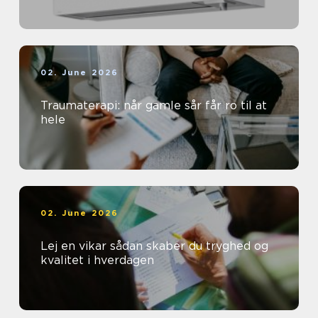
02. June 2026
Traumaterapi: når gamle sår får ro til at
hele
02. June 2026
Lej en vikar sådan skaber du tryghed og
kvalitet i hverdagen