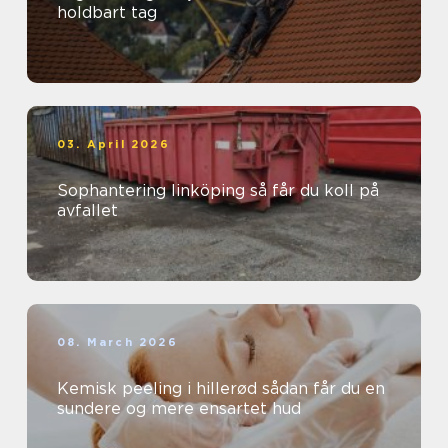
holdbart tag
03. April 2026
Sophantering linköping så får du koll på
avfallet
08. March 2026
Kemisk peeling i hillerød sådan får du en
sundere og mere ensartet hud