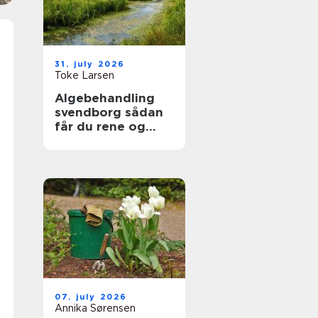
31. july 2026
Toke Larsen
Algebehandling
svendborg sådan
får du rene og
sikre uderum året
rundt
07. july 2026
Annika Sørensen