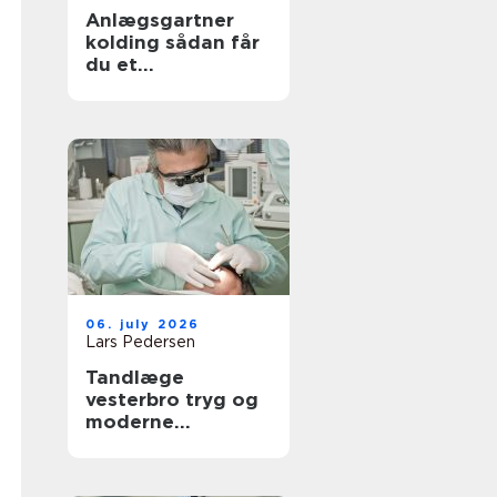
Anlægsgartner
kolding sådan får
du et
udendørsområde
der holder i
mange år
06. july 2026
Lars Pedersen
Tandlæge
vesterbro tryg og
moderne
tandpleje tæt på
dig