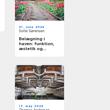
01. june 2026
Sofie Sørensen
Belægning i
haven: funktion,
æstetik og
holdbarhed
17. may 2026