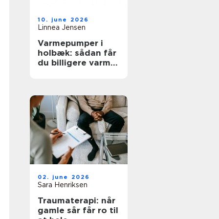
10. june 2026
Linnea Jensen
Varmepumper i
holbæk: sådan får
du billigere varme
og bedre
indeklima
02. june 2026
Sara Henriksen
Traumaterapi: når
gamle sår får ro til