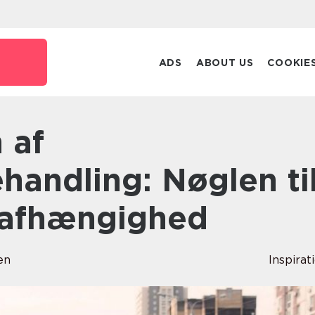
ADS
ABOUT US
COOKIE
handling: Nøglen ti
n afhængighed
en
Inspirat