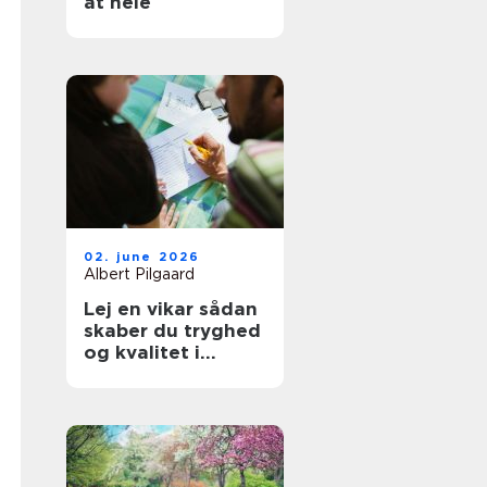
at hele
02. june 2026
Albert Pilgaard
Lej en vikar sådan
skaber du tryghed
og kvalitet i
hverdagen