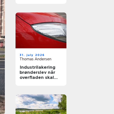
installatør
31. july 2026
Thomas Andersen
Industrilakering
brønderslev når
overfladen skal
holde til
hverdagen