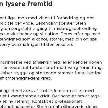
n lysere fremtid
dent lige, men med viljen til forandring og den
 kapitel begynde. Behandlingscenter Stien
 og omsorgsfuld tilgang til misbrugsbehandling
s unikke behov og situation. Deres erfaring med
hængighed som alkohol, stoffer, medicin og spil
dersy behandlingen til den enkeltes
fordringerne ved afhængighed, eller kender nogen
 Stien være det første skridt mod varig forandring.
skaber trygge og støttende rammer for at hjælpe
 af afhængighedens greb.
i og et netværk af støtte, kan processen med
et livsændrende skridt. Det handler om at tage
e en ny retning. Kontakt et professionelt
ehandlingscenter Stien for at påbegynde denne