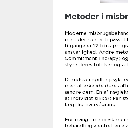
Metoder i misb
Moderne misbrugsbehandl
metoder, der er tilpasset
tilgange er 12-trins-prog
ansvarlighed. Andre met
Commitment Therapy) og g
styre deres følelser og 
Derudover spiller psykoed
med at erkende deres afh
ændre dem. En af nøgleko
at individet sikkert kan 
lægelig overvågning.
For mange mennesker er de
behandlingscentret en ess