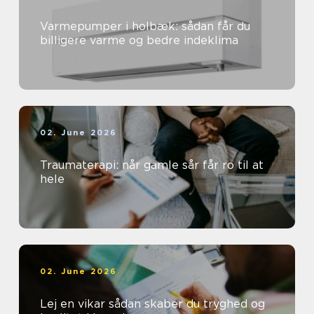
Varmepumper i holbæk: sådan får du
billigere varme og bedre indeklima
02. June 2026
Traumaterapi: når gamle sår får ro til at
hele
02. June 2026
Lej en vikar sådan skaber du tryghed og