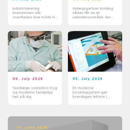
Industrilakering
Anlægsgartner kolding
brønderslev når
sådan får du et
overfladen skal holde til
udendørsområde der
hverdagen
holder i mange år
06. July 2026
05. July 2026
Tandlæge vesterbro tryg
Et moderne
og moderne tandpleje
bookingsystem gør
tæt på dig
hverdagen lettere i
sundhedssektoren
10. June 2026