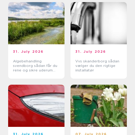
31. July 2026
31. July 2026
Algebehandling
Vvs skanderborg sådan
svendborg sådan får du
vælger du den rigtige
rene og sikre uderum
installatør
året rundt
31. July 2026
07. July 2026