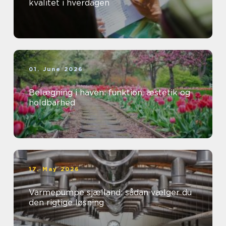
kvalitet i hverdagen
01. June 2026
Belægning i haven: funktion, æstetik og
holdbarhed
17. May 2026
Varmepumpe sjælland: sådan vælger du
den rigtige løsning