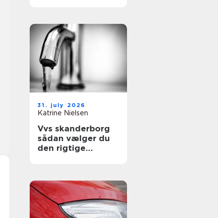
sikre uderum året
rundt
31. july 2026
Katrine Nielsen
Vvs skanderborg
sådan vælger du
den rigtige
installatør