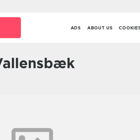
ADS
ABOUT US
COOKIE
Vallensbæk