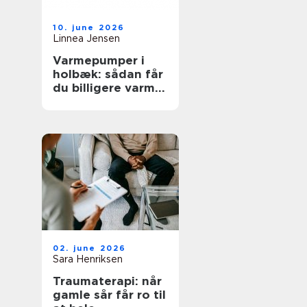
10. june 2026
Linnea Jensen
Varmepumper i
holbæk: sådan får
du billigere varme
og bedre
indeklima
02. june 2026
Sara Henriksen
Traumaterapi: når
gamle sår får ro til