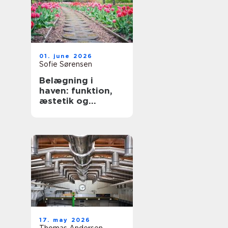
01. june 2026
Sofie Sørensen
Belægning i
haven: funktion,
æstetik og
holdbarhed
17. may 2026