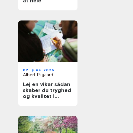
at hele
02. june 2026
Albert Pilgaard
Lej en vikar sådan
skaber du tryghed
og kvalitet i
hverdagen