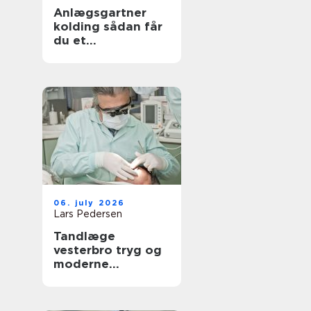
Anlægsgartner
kolding sådan får
du et
udendørsområde
der holder i
mange år
06. july 2026
Lars Pedersen
Tandlæge
vesterbro tryg og
moderne
tandpleje tæt på
dig