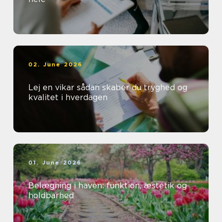
02. June 2026
Lej en vikar sådan skaber du tryghed og
kvalitet i hverdagen
01. June 2026
Belægning i haven: funktion, æstetik og
holdbarhed