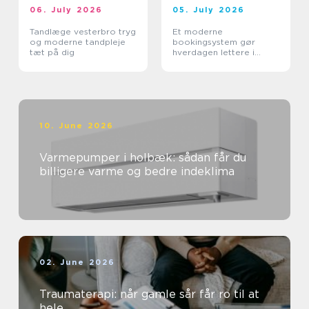
06. July 2026
05. July 2026
Tandlæge vesterbro tryg
Et moderne
og moderne tandpleje
bookingsystem gør
tæt på dig
hverdagen lettere i
sundhedssektoren
10. June 2026
Varmepumper i holbæk: sådan får du
billigere varme og bedre indeklima
02. June 2026
Traumaterapi: når gamle sår får ro til at
hele