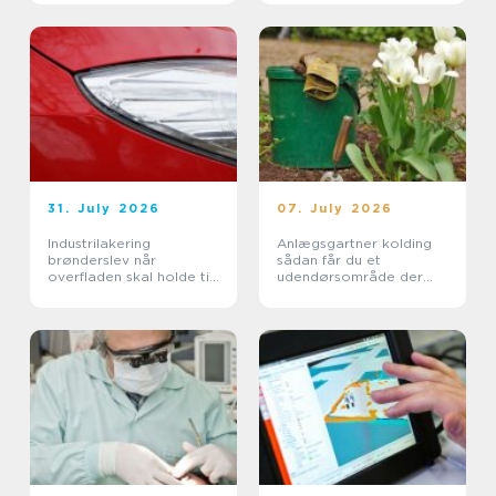
31. July 2026
07. July 2026
Industrilakering
Anlægsgartner kolding
brønderslev når
sådan får du et
overfladen skal holde til
udendørsområde der
hverdagen
holder i mange år