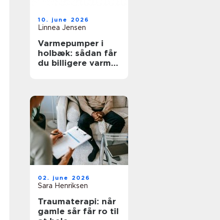
10. june 2026
Linnea Jensen
Varmepumper i
holbæk: sådan får
du billigere varme
og bedre
indeklima
02. june 2026
Sara Henriksen
Traumaterapi: når
gamle sår får ro til