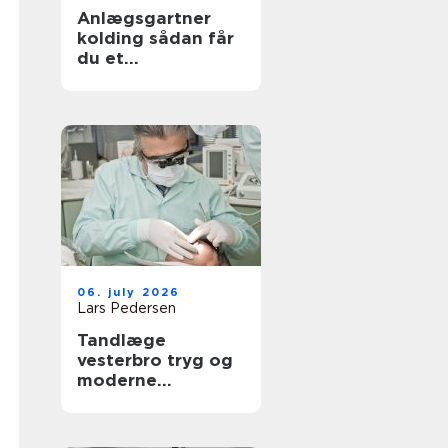
Anlægsgartner
kolding sådan får
du et
udendørsområde
der holder i
mange år
06. july 2026
Lars Pedersen
Tandlæge
vesterbro tryg og
moderne
tandpleje tæt på
dig