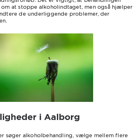
ndlingsforløb. Det er vigtigt, at behandlingen
g om at stoppe alkoholindtaget, men også hjælper
åndtere de underliggende problemer, der
en.
igheder i Aalborg
der søger alkoholbehandling, vælge mellem flere