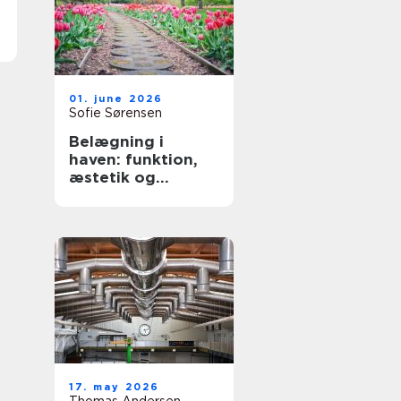
01. june 2026
Sofie Sørensen
Belægning i
haven: funktion,
æstetik og
holdbarhed
17. may 2026