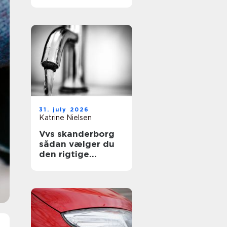
sikre uderum året
rundt
31. july 2026
Katrine Nielsen
Vvs skanderborg
sådan vælger du
den rigtige
installatør