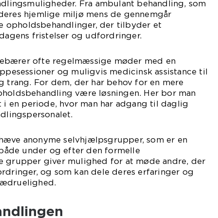
andlingsmuligheder. Fra ambulant behandling, som
e i deres hjemlige miljø mens de gennemgår
ive opholdsbehandlinger, der tilbyder et
rdagens fristelser og udfordringer.
debærer ofte regelmæssige møder med en
uppesessioner og muligvis medicinsk assistance til
g trang. For dem, der har behov for en mere
pholdsbehandling være løsningen. Her bor man
t i en periode, hvor man har adgang til daglig
ndlingspersonalet.
mhæve anonyme selvhjælpsgrupper, som er en
e både under og efter den formelle
e grupper giver mulighed for at møde andre, der
ordringer, og som kan dele deres erfaringer og
 ædruelighed.
andlingen