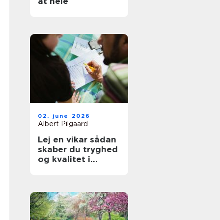
at hele
02. june 2026
Albert Pilgaard
Lej en vikar sådan
skaber du tryghed
og kvalitet i
hverdagen