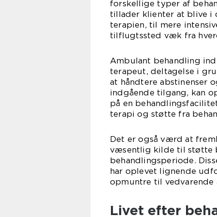
forskellige typer af beh
tillader klienter at bliv
terapien, til mere intens
tilflugtssted væk fra hve
Ambulant behandling in
terapeut, deltagelse i gr
at håndtere abstinenser o
indgående tilgang, kan o
på en behandlingsfacilite
terapi og støtte fra beha
Det er også værd at fre
væsentlig kilde til støtt
behandlingsperiode. Diss
har oplevet lignende udf
opmuntre til vedvarende
Livet efter beh