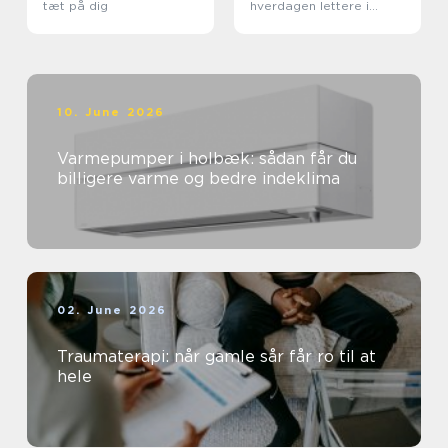
tæt på dig
hverdagen lettere i
sundhedssektoren
10. June 2026
Varmepumper i holbæk: sådan får du
billigere varme og bedre indeklima
02. June 2026
Traumaterapi: når gamle sår får ro til at
hele