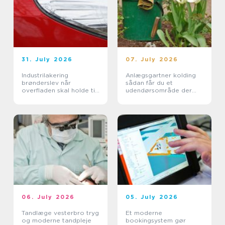
31. July 2026
07. July 2026
Industrilakering
Anlægsgartner kolding
brønderslev når
sådan får du et
overfladen skal holde til
udendørsområde der
hverdagen
holder i mange år
06. July 2026
05. July 2026
Tandlæge vesterbro tryg
Et moderne
og moderne tandpleje
bookingsystem gør