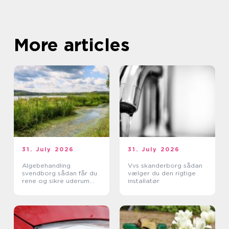
More articles
31. July 2026
31. July 2026
Algebehandling
Vvs skanderborg sådan
svendborg sådan får du
vælger du den rigtige
rene og sikre uderum
installatør
året rundt