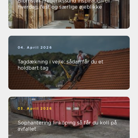
Blomster frederikssund inspiration til
hverdag, fest og særlige øjeblikke
04. April 2026
Tagdækning i vejle: sådan får du et
holdbart tag
03. April 2026
Sophantering linköping så får du koll på
avfallet