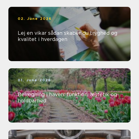
02. June 2026
Lej en vikar sådan skaber du tryghed og
kvalitet i hverdagen
01. June 2026
Belægning i haven: funktion, æstetik og
holdbarhed