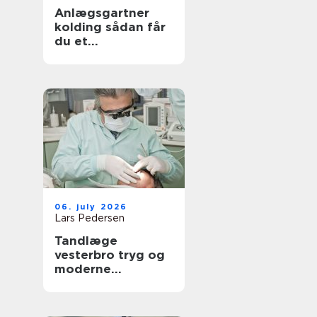
Anlægsgartner
kolding sådan får
du et
udendørsområde
der holder i
mange år
06. july 2026
Lars Pedersen
Tandlæge
vesterbro tryg og
moderne
tandpleje tæt på
dig