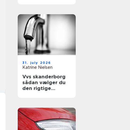
sikre uderum året
rundt
31. july 2026
Katrine Nielsen
Vvs skanderborg
sådan vælger du
den rigtige
installatør