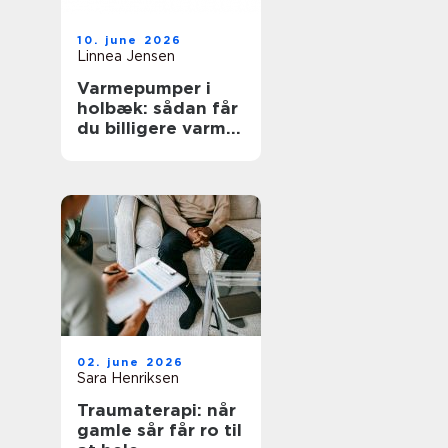
10. june 2026
Linnea Jensen
Varmepumper i
holbæk: sådan får
du billigere varme
og bedre
indeklima
02. june 2026
Sara Henriksen
Traumaterapi: når
gamle sår får ro til