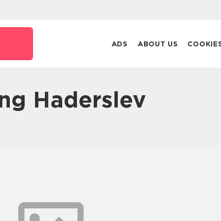
ADS
ABOUT US
COOKIE
ling Haderslev