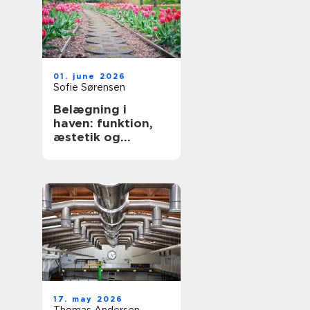
01. june 2026
Sofie Sørensen
Belægning i
haven: funktion,
æstetik og
holdbarhed
17. may 2026