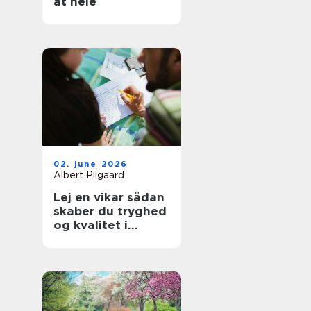
at hele
02. june 2026
Albert Pilgaard
Lej en vikar sådan
skaber du tryghed
og kvalitet i
hverdagen