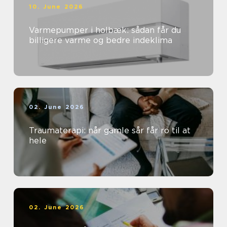
10. June 2026
Varmepumper i holbæk: sådan får du
billigere varme og bedre indeklima
02. June 2026
Traumaterapi: når gamle sår får ro til at
hele
02. June 2026