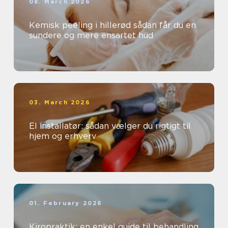
08. March 2026
Kemisk peeling i hillerød sådan får du en
sundere og mere ensartet hud
03. March 2026
El installatør: sådan vælger du rigtigt til
hjem og erhverv
01. February 2026
Kiropraktik: en enkel guide til behandling