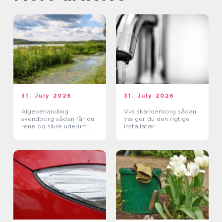
31. July 2026
31. July 2026
Algebehandling
Vvs skanderborg sådan
svendborg sådan får du
vælger du den rigtige
rene og sikre uderum
installatør
året rundt