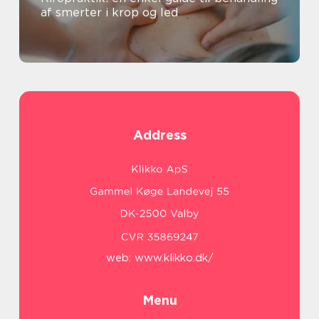
af smerter i krop og led
Address
web:
www.klikko.dk/
Menu