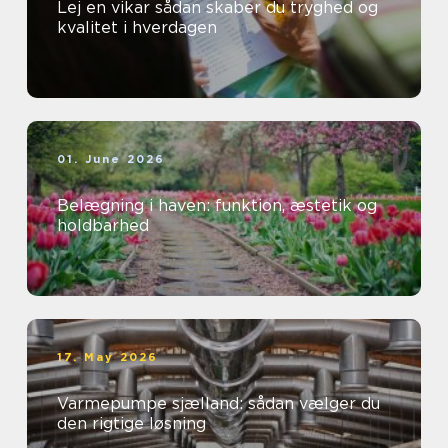
Lej en vikar sådan skaber du tryghed og
kvalitet i hverdagen
01. June 2026
Belægning i haven: funktion, æstetik og
holdbarhed
17. May 2026
Varmepumpe sjælland: sådan vælger du
den rigtige løsning