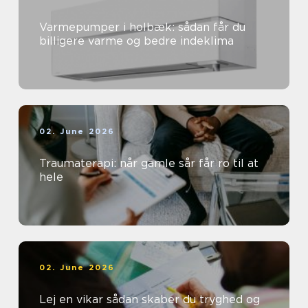
Varmepumper i holbæk: sådan får du
billigere varme og bedre indeklima
02. June 2026
Traumaterapi: når gamle sår får ro til at
hele
02. June 2026
Lej en vikar sådan skaber du tryghed og