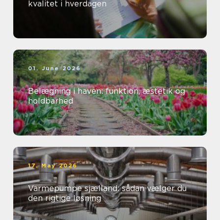
kvalitet i hverdagen
01. June 2026
Belægning i haven: funktion, æstetik og
holdbarhed
17. May 2026
Varmepumpe sjælland: sådan vælger du
den rigtige løsning