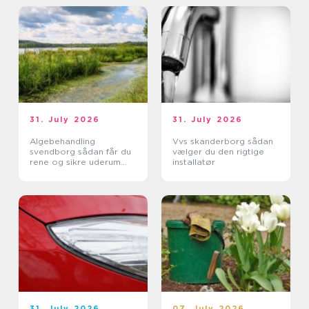
31. July 2026
31. July 2026
Algebehandling
Vvs skanderborg sådan
svendborg sådan får du
vælger du den rigtige
rene og sikre uderum
installatør
året rundt
31. July 2026
07. July 2026