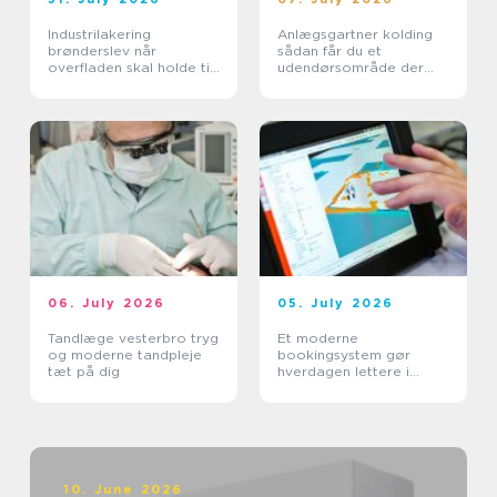
Industrilakering
Anlægsgartner kolding
brønderslev når
sådan får du et
overfladen skal holde til
udendørsområde der
hverdagen
holder i mange år
06. July 2026
05. July 2026
Tandlæge vesterbro tryg
Et moderne
og moderne tandpleje
bookingsystem gør
tæt på dig
hverdagen lettere i
sundhedssektoren
10. June 2026