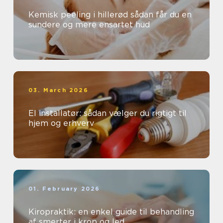
Kemisk peeling i hillerød sådan får du en
sundere og mere ensartet hud
03. March 2026
El installatør: sådan vælger du rigtigt til
hjem og erhverv
01. February 2026
Kiropraktik: en enkel guide til behandling
af smerter i krop og led