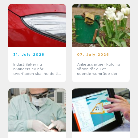
31. July 2026
07. July 2026
Industrilakering
Anlægsgartner kolding
brønderslev når
sådan får du et
overfladen skal holde til
udendørsområde der
hverdagen
holder i mange år