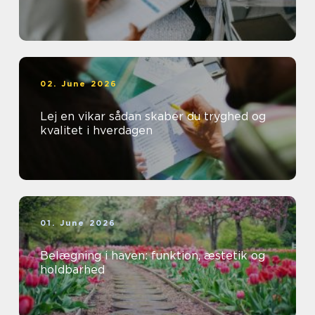
02. June 2026
Lej en vikar sådan skaber du tryghed og
kvalitet i hverdagen
01. June 2026
Belægning i haven: funktion, æstetik og
holdbarhed