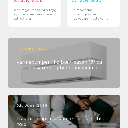
06. July 2026
05. July 2026
Tandlæge vesterbro tryg
Et moderne
og moderne tandpleje
bookingsystem gør
tæt på dig
hverdagen lettere i
sundhedssektoren
10. June 2026
Varmepumper i holbæk: sådan får du
billigere varme og bedre indeklima
02. June 2026
Traumaterapi: når gamle sår får ro til at
hele