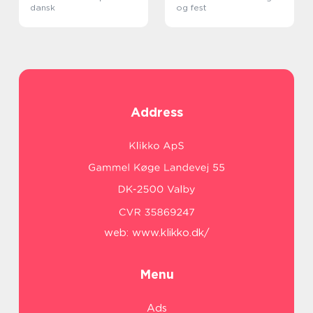
dansk
og fest
Address
web:
www.klikko.dk/
Menu
Ads