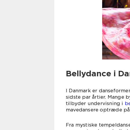
Bellydance i D
I Danmark er danseformen
sidste par årtier. Mange 
tilbyder undervisning i
b
mavedansere optræde på d
Fra mystiske tempeldans