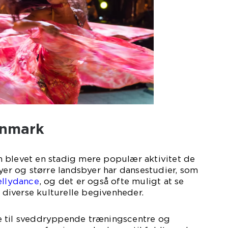
anmark
 blevet en stadig mere populær aktivitet de
byer og større landsbyer har dansestudier, som
ellydance
, og det er også ofte muligt at se
iverse kulturelle begivenheder.
e til sveddryppende træningscentre og