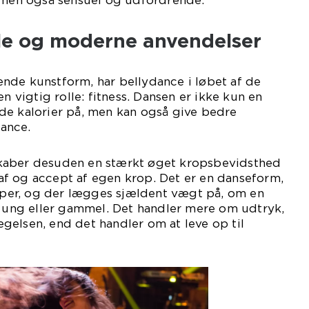
, men også sensuel og udfordrende.
ele og moderne anvendelser
nde kunstform, har bellydance i løbet af de
en vigtig rolle: fitness. Dansen er ikke kun en
de kalorier på, men kan også give bedre
lance.
kaber desuden en stærkt øget kropsbevidsthed
f og accept af egen krop. Det er en danseform,
typer, og der lægges sjældent vægt på, om en
, ung eller gammel. Det handler mere om udtryk,
gelsen, end det handler om at leve op til