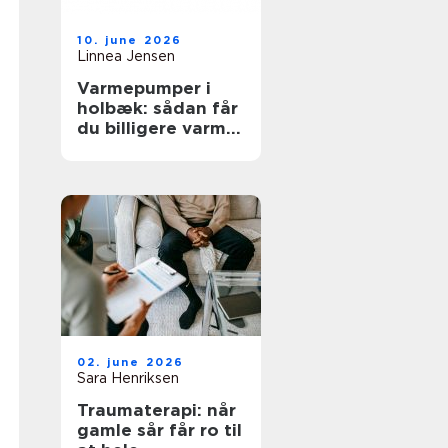
10. june 2026
Linnea Jensen
Varmepumper i
holbæk: sådan får
du billigere varme
og bedre
indeklima
02. june 2026
Sara Henriksen
Traumaterapi: når
gamle sår får ro til