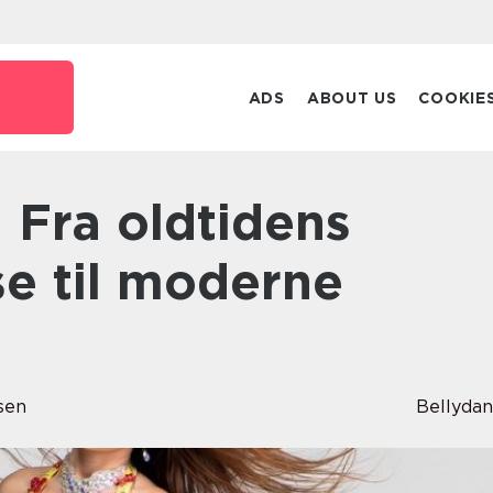
ADS
ABOUT US
COOKIE
e til moderne
sen
Bellyda