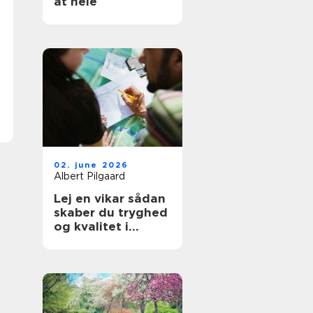
at hele
02. june 2026
Albert Pilgaard
Lej en vikar sådan
skaber du tryghed
og kvalitet i
hverdagen