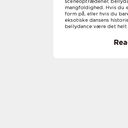
sceneoptrædener, bellyda
mangfoldighed. Hvis du er
form på, eller hvis du ba
eksotiske dansens histori
bellydance være det helt r
Rea