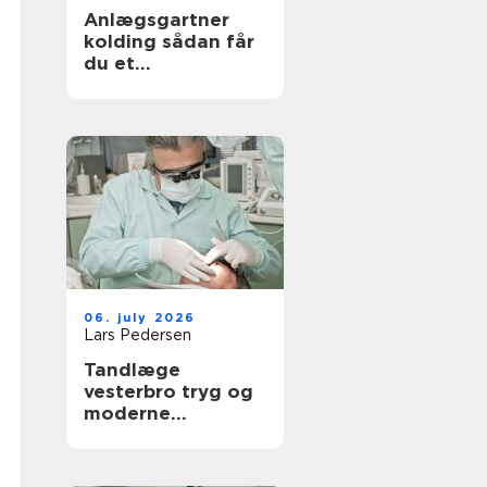
Anlægsgartner
kolding sådan får
du et
udendørsområde
der holder i
mange år
06. july 2026
Lars Pedersen
Tandlæge
vesterbro tryg og
moderne
tandpleje tæt på
dig