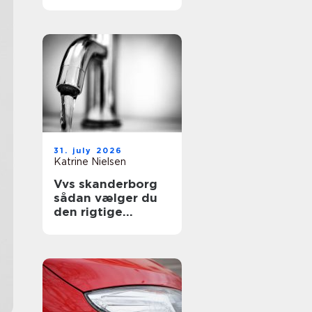
sikre uderum året
rundt
31. july 2026
Katrine Nielsen
Vvs skanderborg
sådan vælger du
den rigtige
installatør