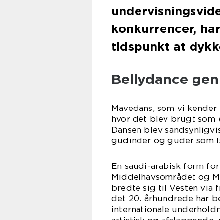
undervisningsvide
konkurrencer, har
tidspunkt at dykk
Bellydance gen
Mavedans, som vi kender d
hvor det blev brugt som e
Dansen blev sandsynligvis
gudinder og guder som Is
En saudi-arabisk form fo
Middelhavsområdet og Mel
bredte sig til Vesten via 
det 20. århundrede har be
internationale underhold