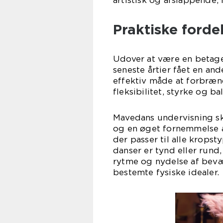
artistisk og afslappende
Praktiske ford
Udover at være en betage
seneste årtier fået en and
effektiv måde at forbræn
fleksibilitet, styrke og ba
Mavedans undervisning s
og en øget fornemmelse a
der passer til alle krops
danser er tynd eller rund
rytme og nydelse af bevæ
bestemte fysiske idealer.