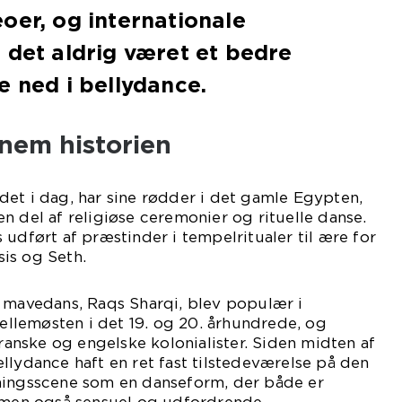
oer, og internationale
 det aldrig været et bedre
e ned i bellydance.
nem historien
et i dag, har sine rødder i det gamle Egypten,
n del af religiøse ceremonier og rituelle danse.
 udført af præstinder i tempelritualer til ære for
is og Seth.
r mavedans, Raqs Sharqi, blev populær i
lemøsten i det 19. og 20. århundrede, og
franske og engelske kolonialister. Siden midten af
llydance haft en ret fast tilstedeværelse på den
ningsscene som en danseform, der både er