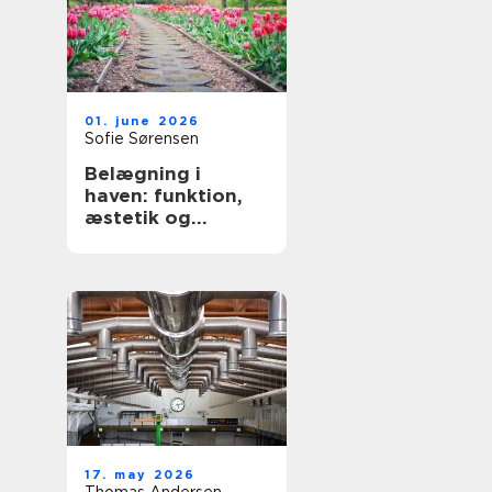
01. june 2026
Sofie Sørensen
Belægning i
haven: funktion,
æstetik og
holdbarhed
17. may 2026