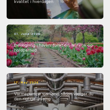
kvalitet i hverdagen
01. June 2026
Belægning i haven: funktion, æstetik og
holdbarhed
17. May 2026
Varmepumpe sjælland: sådan vælger du
den rigtige løsning