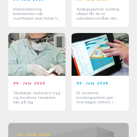
Industrilakering
Anlægsgartner kolding
brønderslev når
sådan får du et
overfladen skal holde til
udendørsområde der
hverdagen
holder i mange år
06. July 2026
05. July 2026
Tandlæge vesterbro tryg
Et moderne
og moderne tandpleje
bookingsystem gør
tæt på dig
hverdagen lettere i
sundhedssektoren
10. June 2026