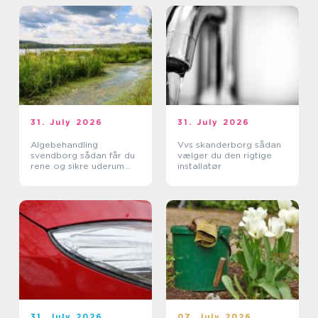
31. July 2026
31. July 2026
Algebehandling
Vvs skanderborg sådan
svendborg sådan får du
vælger du den rigtige
rene og sikre uderum
installatør
året rundt
31. July 2026
07. July 2026