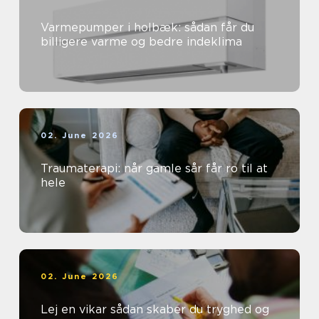
Varmepumper i holbæk: sådan får du
billigere varme og bedre indeklima
02. June 2026
Traumaterapi: når gamle sår får ro til at
hele
02. June 2026
Lej en vikar sådan skaber du tryghed og