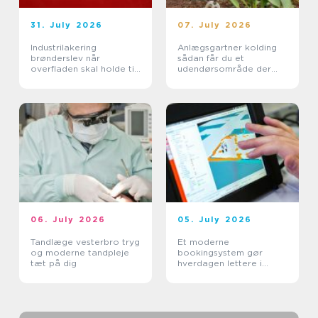
31. July 2026
07. July 2026
Industrilakering
Anlægsgartner kolding
brønderslev når
sådan får du et
overfladen skal holde til
udendørsområde der
hverdagen
holder i mange år
06. July 2026
05. July 2026
Tandlæge vesterbro tryg
Et moderne
og moderne tandpleje
bookingsystem gør
tæt på dig
hverdagen lettere i
sundhedssektoren