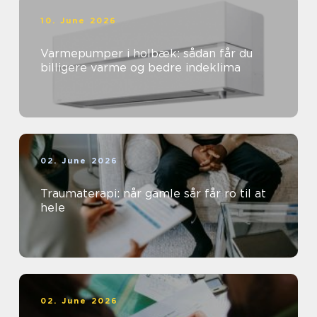
10. June 2026
Varmepumper i holbæk: sådan får du
billigere varme og bedre indeklima
02. June 2026
Traumaterapi: når gamle sår får ro til at
hele
02. June 2026