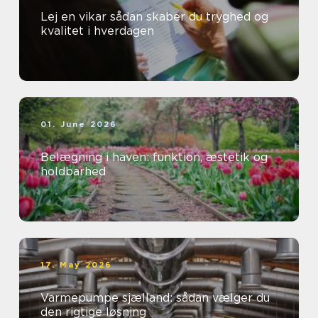
Lej en vikar sådan skaber du tryghed og
kvalitet i hverdagen
01. June 2026
Belægning i haven: funktion, æstetik og
holdbarhed
17. May 2026
Varmepumpe sjælland: sådan vælger du
den rigtige løsning