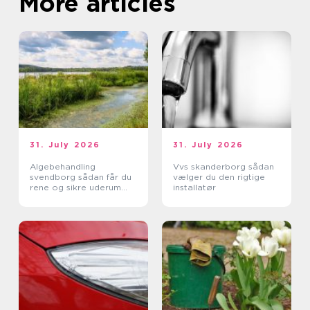
More articles
31. July 2026
31. July 2026
Algebehandling
Vvs skanderborg sådan
svendborg sådan får du
vælger du den rigtige
rene og sikre uderum
installatør
året rundt