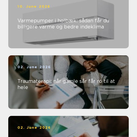
10. June 2026
Varmepumper i holbæk: sådan får du
billigere varme og bedre indeklima
02. June 2026
Traumaterapi: når gamle sår får ro til at
hele
02. June 2026