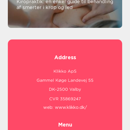
Kiropraktik: en enkel guide til behandling
af smerter i krop og led
Address
web:
www.klikko.dk/
Menu