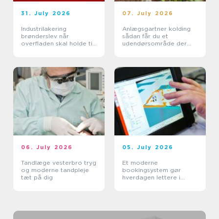
31. July 2026
07. July 2026
Industrilakering
Anlægsgartner kolding
brønderslev når
sådan får du et
overfladen skal holde til
udendørsområde der
hverdagen
holder i mange år
06. July 2026
05. July 2026
Tandlæge vesterbro tryg
Et moderne
og moderne tandpleje
bookingsystem gør
tæt på dig
hverdagen lettere i
sundhedssektoren