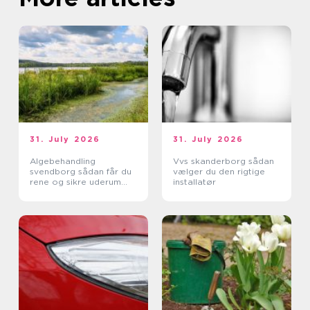
31. July 2026
31. July 2026
Algebehandling
Vvs skanderborg sådan
svendborg sådan får du
vælger du den rigtige
rene og sikre uderum
installatør
året rundt