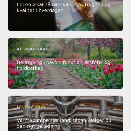
Lej en vikar sådan skaber du tryghed og
kvalitet i hverdagen
01. June 2026
Belægning i haven: funktion, æstetik og
holdbarhed
17. May 2026
Varmepumpe sjælland: sådan vælger du
den rigtige løsning