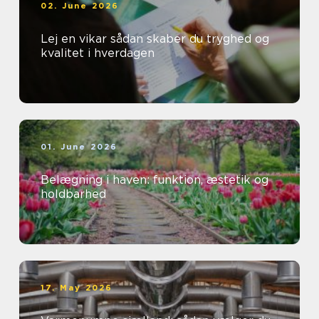
02. June 2026
Lej en vikar sådan skaber du tryghed og
kvalitet i hverdagen
01. June 2026
Belægning i haven: funktion, æstetik og
holdbarhed
17. May 2026