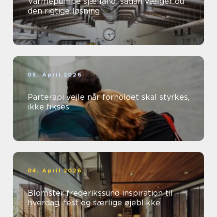
Varmepumpe sjælland: sådan vælger du
den rigtige løsning
05. April 2026
Parterapi vejle når forholdet skal styrkes,
ikke fikses
04. April 2026
Blomster frederikssund inspiration til
hverdag, fest og særlige øjeblikke