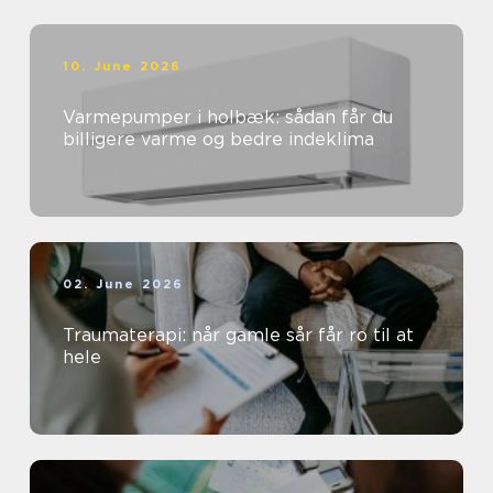
10. June 2026
Varmepumper i holbæk: sådan får du
billigere varme og bedre indeklima
02. June 2026
Traumaterapi: når gamle sår får ro til at
hele