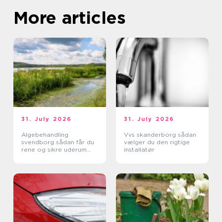
More articles
31. July 2026
31. July 2026
Algebehandling
Vvs skanderborg sådan
svendborg sådan får du
vælger du den rigtige
rene og sikre uderum
installatør
året rundt