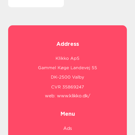
Address
web:
www.klikko.dk/
Menu
Ads