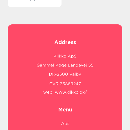
Address
web:
www.klikko.dk/
Menu
Ads