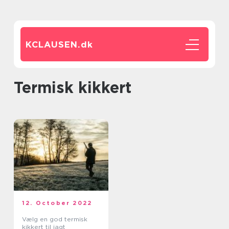
KCLAUSEN.
dk
termisk kikkert
12. October 2022
Vælg en god termisk
kikkert til jagt