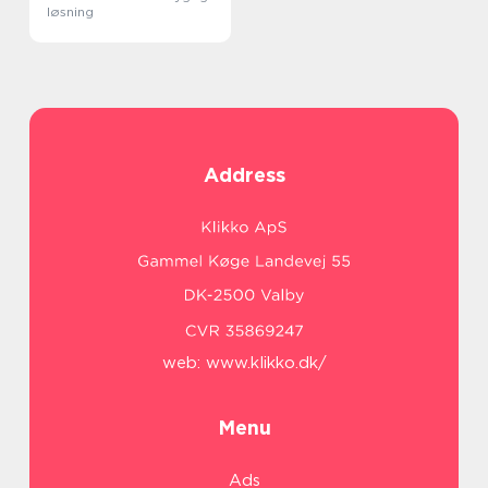
løsning
Address
web:
www.klikko.dk/
Menu
Ads