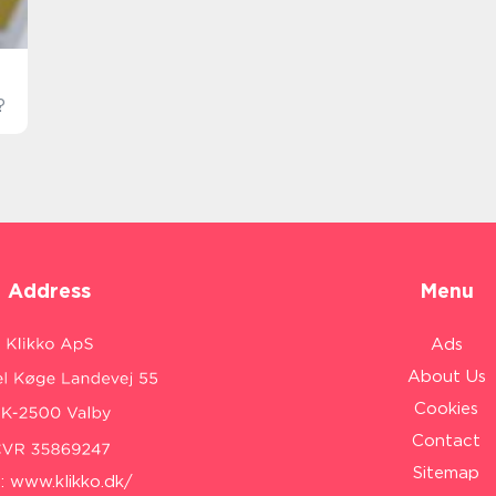
?
Address
Menu
Ads
About Us
Cookies
Contact
Sitemap
:
www.klikko.dk/