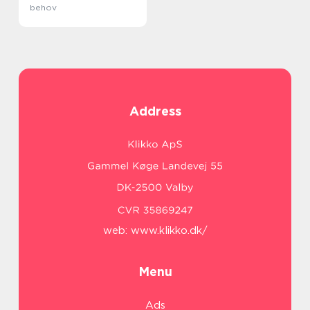
behov
Address
web:
www.klikko.dk/
Menu
Ads