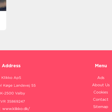
Address
Menu
Ads
About Us
Cookies
Contact
Sitemap
:
www.klikko.dk/